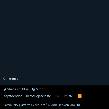
Jäsenet
Shades of Blue
Suomi
Käyttöehdot
Tietosuojaseloste
Tuki
Etusivu
R
S
S
®
Community platform by XenForo
© 2010-2025 XenForo Ltd.