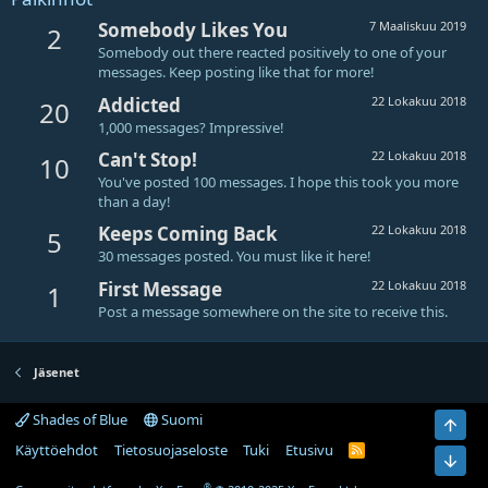
Somebody Likes You
7 Maaliskuu 2019
2
Somebody out there reacted positively to one of your
messages. Keep posting like that for more!
Addicted
22 Lokakuu 2018
20
1,000 messages? Impressive!
Can't Stop!
22 Lokakuu 2018
10
You've posted 100 messages. I hope this took you more
than a day!
Keeps Coming Back
22 Lokakuu 2018
5
30 messages posted. You must like it here!
First Message
22 Lokakuu 2018
1
Post a message somewhere on the site to receive this.
Jäsenet
Shades of Blue
Suomi
Ylös
Käyttöehdot
Tietosuojaseloste
Tuki
Etusivu
R
Bot
S
S
®