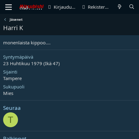
Kirjaudu sisään
Rekisteröidy
Jäsenet
Harri K
monenlaista kippoo....
Syntymäpäivä
23 Huhtikuu 1979 (Ikä 47)
Sijainti
Tampere
Sukupuoli
Mies
Seuraa
T
Palkinnot