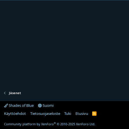
Jäsenet
Shades of Blue
Suomi
Käyttöehdot
Tietosuojaseloste
Tuki
Etusivu
R
S
S
®
Community platform by XenForo
© 2010-2025 XenForo Ltd.