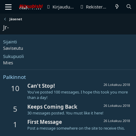
Kirjaudu sisään
Rekisteröidy
Jäsenet
Jr-
Sijainti
Saviseutu
Sukupuoli
Mies
Palkinnot
Can't Stop!
26 Lokakuu 2018
10
You've posted 100 messages. I hope this took you more
than a day!
Keeps Coming Back
26 Lokakuu 2018
5
30 messages posted. You must like it here!
First Message
26 Lokakuu 2018
1
Post a message somewhere on the site to receive this.