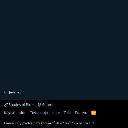
Jäsenet
Shades of Blue
Suomi
Käyttöehdot
Tietosuojaseloste
Tuki
Etusivu
R
S
S
®
Community platform by XenForo
© 2010-2025 XenForo Ltd.