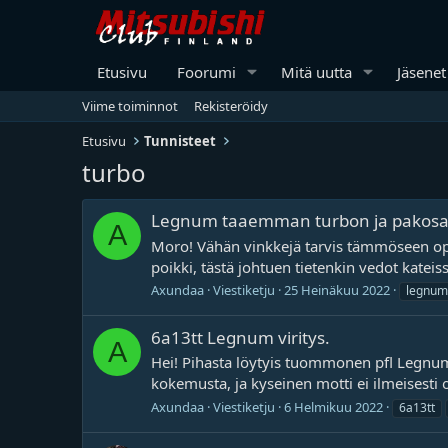
Etusivu
Foorumi
Mitä uutta
Jäsenet
Viime toiminnot
Rekisteröidy
Etusivu
Tunnisteet
turbo
Legnum taaemman turbon ja pakosarj
A
Moro! Vähän vinkkejä tarvis tämmöseen oper
poikki, tästä johtuen tietenkin vedot kateis
Axundaa
Viestiketju
25 Heinäkuu 2022
legnum
6a13tt Legnum viritys.
A
Hei! Pihasta löytyis tuommonen pfl Legnum "y
kokemusta, ja kyseinen motti ei ilmeisesti 
Axundaa
Viestiketju
6 Helmikuu 2022
6a13tt