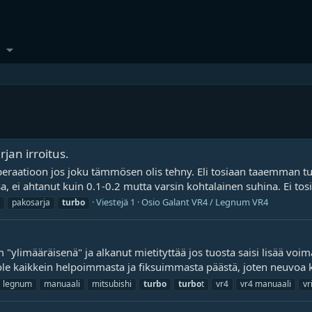
an irroitus.
aatioon jos joku tämmösen olis tehny. Eli tosiaan taaemman turb
sa, ei ahtanut kuin 0.1-0.2 mutta varsin kohtalainen suhina. Ei tos
Viestejä 1
Osio
Galant VR4 / Legnum VR4
pakosarja
turbo
limääräisenä" ja alkanut mietityttää jos tuosta saisi lisää voimaa
ole kaikkein helpoimmasta ja fiksuimmasta päästä, joten neuvoa kai
legnum
manuaali
mitsubishi
turbo
turbo
t
vr4
vr4 manuaali
vr