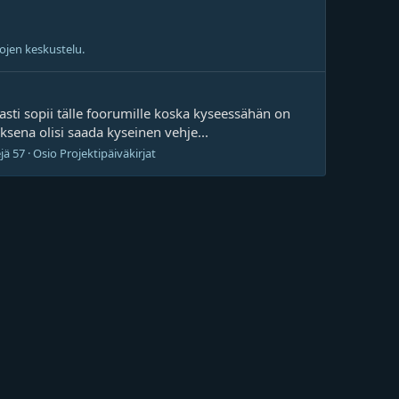
jojen keskustelu.
vasti sopii tälle foorumille koska kyseessähän on
ena olisi saada kyseinen vehje...
jä 57
Osio
Projektipäiväkirjat