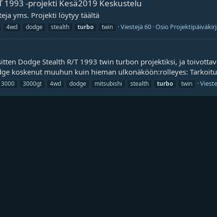
T 1993 -projekti Kesä2019 Keskustelu
eja yms. Projekti löytyy täältä
Viestejä 60
Osio
Projektipäiväkir
4wd
dodge
stealth
turbo
twin
sitten Dodge Stealth R/T 1993 twin turbon projektiksi, ja toivotta
ge koskenut muuhun kuin hieman ulkonäköön:rolleyes: Tarkoituks
Vieste
3000
3000gt
4wd
dodge
mitsubishi
stealth
turbo
twin