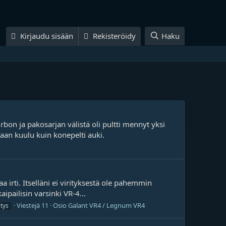
Kirjaudu sisään
Rekisteröidy
Haku
on ja pakosarjan välistä oli pultti mennyt yksi
iaan kuulu kuin konepelti auki.
 irti. Itselläni ei virityksestä ole pahemmin
pailisin varsinki VR-4...
Viestejä 11
Osio
Galant VR4 / Legnum VR4
itys