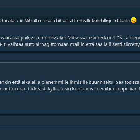
ä tarvita, kun Mitsulla osataan laittaa ratti oikealle kohdalle jo tehtaalla
 väärässä paikassa monessakin Mitsussa, esimerkkinä CK Lancerit si
 Piti vaihtaa auto airbagittomaan malliin että saa laillisesti siirre
in että aikalailla pienemmille ihmisille suunniteltu. Saa tosissaa
 auttoi ihan törkeästi kyllä, tosin kohta olis ko vaihdekeppi liian