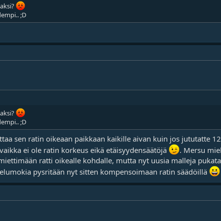
vaksi?
dempi.. ;D
vaksi?
dempi.. ;D
ttaa sen ratin oikeaan paikkaan kaikille aivan kuin jos jututatte 1
vaikka ei ole ratin korkeus eikä etäisyydensäätöjä
. Mersu mieh
 miettimään ratti oikealle kohdalle, mutta nyt uusia malleja pukataa
telumokia pysritään nyt sitten kompensoimaan ratin säädöillä