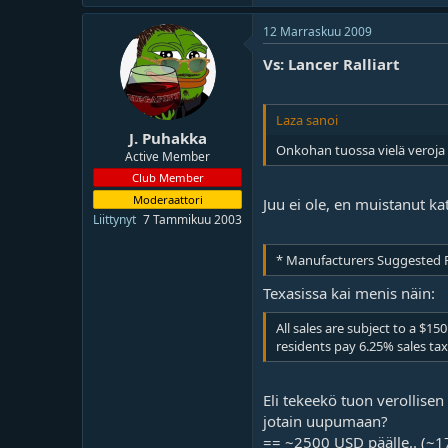
o
ä
i
r
12 Marraskuu 2009
t
ä
t
Vs: Lancer Ralliart
a
j
a
Laza sanoi
J. Puhakka
Onkohan tuossa vielä veroja 
Active Member
Club Member
Moderaattori
Juu ei ole, en muistanut k
Liittynyt
7 Tammikuu 2003
* Manufacturers Suggested Reta
Texasissa kai menis näin:
All sales are subject to a $1
residents pay 6.25% sales tax
Eli tekeekö tuon verollisen
jotain uupumaan?
== ~2500 USD päälle.. (~1