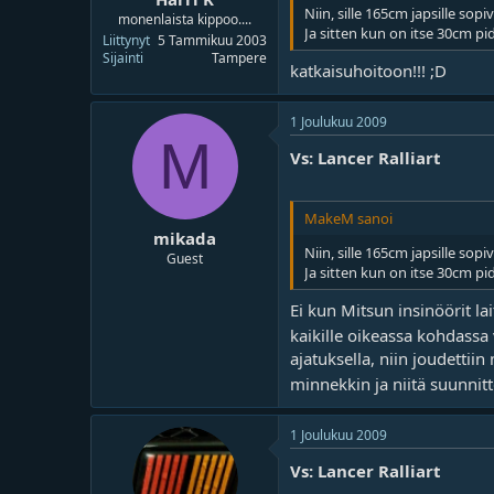
Niin, sille 165cm japsille sopi
monenlaista kippoo....
Ja sitten kun on itse 30cm pi
Liittynyt
5 Tammikuu 2003
Sijainti
Tampere
katkaisuhoitoon!!! ;D
1 Joulukuu 2009
M
Vs: Lancer Ralliart
MakeM sanoi
mikada
Niin, sille 165cm japsille sopi
Guest
Ja sitten kun on itse 30cm pi
Ei kun Mitsun insinöörit lai
kaikille oikeassa kohdassa 
ajatuksella, niin joudettiin
minnekkin ja niitä suunnit
1 Joulukuu 2009
Vs: Lancer Ralliart