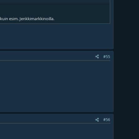
 kuin esim. Jenkkimarkkinoilla.
#55
)
#56