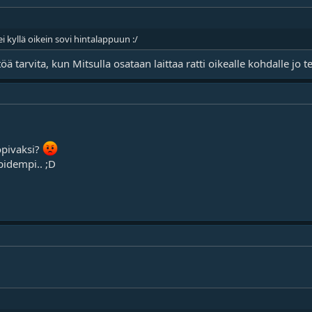
i kyllä oikein sovi hintalappuun :/
töä tarvita, kun Mitsulla osataan laittaa ratti oikealle kohdalle jo t
sopivaksi?
pidempi.. ;D