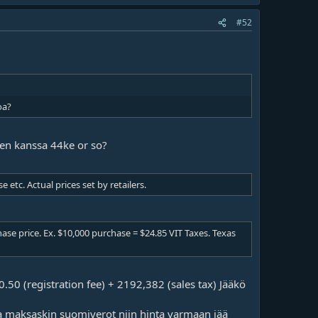
#52
oa?
jen kanssa 44ke or so?
 etc. Actual prices set by retailers.
hase price. Ex. $10,000 purchase = $24.85 VIT Taxes. Texas
0.50 (registration fee) + 2192,382 (sales tax) Jääkö
a maksaskin suomiverot niin hinta varmaan jää