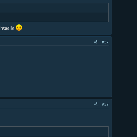
ehtaalla
#57
#58