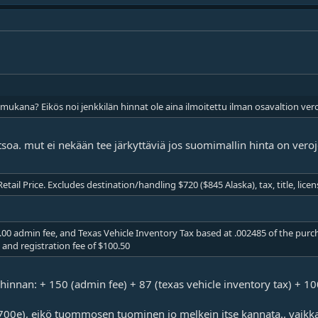
mukana? Eikös noi jenkkilän hinnat ole aina ilmoitettu ilman osavaltion ver
atsoa. mut ei nekään tee järkyttäviä jos suomimallin hinta on vero
il Price. Excludes destination/handling $720 ($845 Alaska), tax, title, license
50.00 admin fee, and Texas Vehicle Inventory Tax based at .002485 of the purc
 and registration fee of $100.50
 hinnan: + 150 (admin fee) + 87 (texas vehicle inventory tax) + 10
700e), eikö tuommosen tuominen jo melkein itse kannata.. vaikk