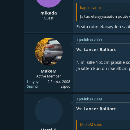
kapsu sanoi
mikada
Ja tuo etäisyyssäätön puute e
Guest
Ei sitä ratin etäisyyden sää
1 Joulukuu 2009
Vs: Lancer Ralliart
Niin, sille 165cm japsille 
Ja sitten kun on itse 30cm 
MakeM
Active Member
Liittynyt
2 Elokuu 2008
Sijainti
Espoo
1 Joulukuu 2009
Vs: Lancer Ralliart
MakeM sanoi
Harri K