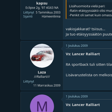
kapsu
Lisähuomioita vielä pari:
Eclipse 2g, '97 4G63 NA
-Ratin etäisyyssäätö olisi mu
Liittynyt
5 Tammikuu 2003
-Penkit oli samat kuin omassa
Sijainti
Hämeenlinna
vakiojakkarat? tsiisus...
Ja tuo etäisyyssäätön puute
1 Joulukuu 2009
Vs: Lancer Ralliart
RA sportback tuli sitten til
Laza
Lisävarustelista on melkoise
///Ralliart///
Liittynyt
11 Marraskuu 2009
1 Joulukuu 2009
M
Vs: Lancer Ralliart