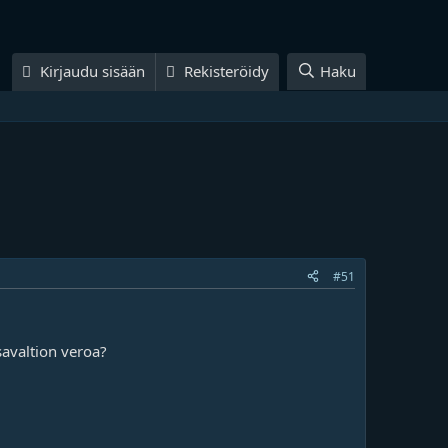
Kirjaudu sisään
Rekisteröidy
Haku
#51
savaltion veroa?