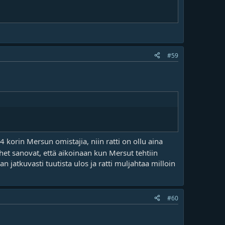
#59
24 korin Mersun omistajia, niin ratti on ollu aina
et sanovat, että aikoinaan kun Mersut tehtiin
n jatkuvasti tuutista ulos ja ratti muljahtaa milloin
#60