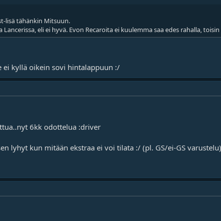
st-lisä tähänkin Mitsuun.
 Lancerissa, eli ei hyvä. Evon Recaroita ei kuulemma saa edes rahalla, toisin
 ei kyllä oikein sovi hintalappuun :/
attua..nyt 6kk odottelua :driver
n lyhyt kun mitään ekstraa ei voi tilata :/ (pl. GS/ei-GS varustelu