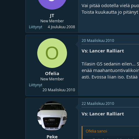
Vai pitää odotella vielä p
Toista kuukautta jo pitänyt 
JT
New Member
Liittynyt
4 Joulukuu 2008
20 Maaliskuu 2010
O
Vs: Lancer Ralliart
Tilasin GS sedanin eilen...
enää maahantuontivalikoima
Ofelia
asti. Evossa liian iso. Est
New Member
Liittynyt
20 Maaliskuu 2010
22 Maaliskuu 2010
Vs: Lancer Ralliart
Ofelia sanoi
Peke