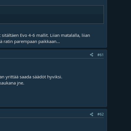
tältäen Evo 4-6 mallit. Liian matalalla, liian
ttyä ratin parempaan paikkaan...
#61
n yrittää saada säädöt hyviksi.
 kaukana jne.
#62