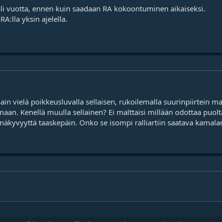
uoli vuotta, ennen kuin saadaan RA kokoontuminen aikaiseksi.
RA:lla yksin ajelella.
 Sain vielä poikkeusluvalla sellaisen, rukoilemalla suurinpiirtein
an. Kenellä muulla sellainen? Ei malttaisi millään odottaa puolt
ää näkyvyyttä taaskepäin. Onko se isompi ralliartiin saatava kamala