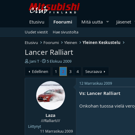
Etusivu
Foorumi
Mitä uutta
Jäsenet
Uudet viestit
Hae sivustolta
Etusivu
Foorumi
Yleinen
Yleinen Keskustelu
Lancer Ralliart
V
A
Jani T
5 Elokuu 2009
i
l
Edellinen
1
2
3
4
Seuraava
e
o
s
i
t
t
12 Marraskuu 2009
i
u
Vs: Lancer Ralliart
k
s
e
p
t
ä
Onkohan tuossa vielä veroj
j
i
Laza
u
v
n
ä
///Ralliart///
a
m
Liittynyt
l
ä
11 Marraskuu 2009