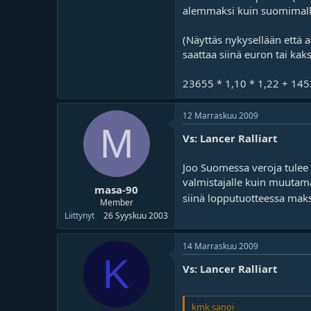
alemmaksi kuin suomimalli
(Näyttäs nykysellään että a
saattaa siinä euron tai kaks
23655 * 1,10 * 1,22 + 1452
12 Marraskuu 2009
M
Vs: Lancer Ralliart
Joo Suomessa veroja tulee k
valmistajalle kuin muutaman
masa-90
siinä lopputuotteessa maks
Member
Liittynyt
26 Syyskuu 2003
14 Marraskuu 2009
K
Vs: Lancer Ralliart
kmk sanoi