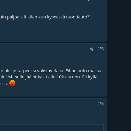
uin paljoa siltikään kun kyseessä tuontiauto?),
#53
n olis jo tarpeeksi välistävetäjiä. Eihän auto maksa
t Mitsulle jää pitkästi alle 10k euroon. Eli kyllä
assa.
#54