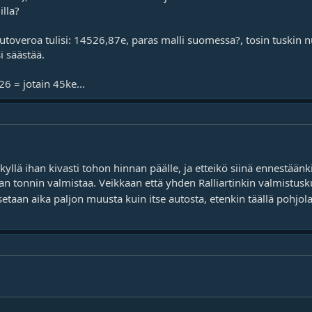
lla?
utoveroa tulisi: 14526,87e, paras malli suomessa?, tosin tuskin n
i säästää.
6 = jotain 45ke...
yllä ihan kivasti tohon hinnan päälle, ja etteikö siinä ennestäänki
 tonnin valmistaa. Veikkaan että yhden Ralliartinkin valmistuskulu
etaan aika paljon muusta kuin itse autosta, etenkin täällä pohjol