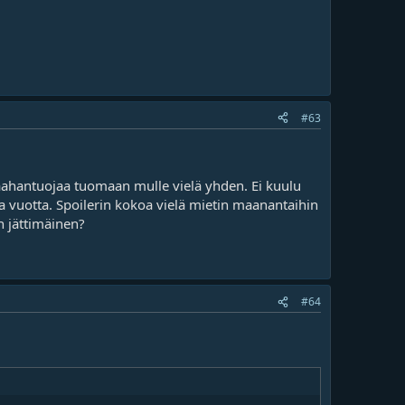
#63
 maahantuojaa tuomaan mulle vielä yhden. Ei kuulu
a vuotta. Spoilerin kokoa vielä mietin maanantaihin
n jättimäinen?
#64