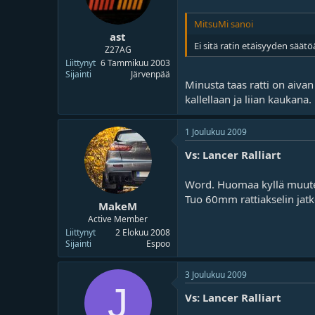
MitsuMi sanoi
ast
Ei sitä ratin etäisyyden säätö
Z27AG
Liittynyt
6 Tammikuu 2003
Sijainti
Järvenpää
Minusta taas ratti on aivan
kallellaan ja liian kaukana.
1 Joulukuu 2009
Vs: Lancer Ralliart
Word. Huomaa kyllä muutenk
Tuo 60mm rattiakselin jatke
MakeM
Active Member
Liittynyt
2 Elokuu 2008
Sijainti
Espoo
3 Joulukuu 2009
J
Vs: Lancer Ralliart