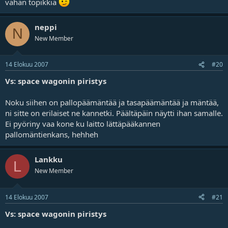
vähän topikkia
neppi
N
New Member
14 Elokuu 2007
#20
Vs: space wagonin piristys
Noku siihen on pallopäämäntää ja tasapäämäntää ja mäntää,
ni sitte on erilaiset ne kannetki. Päältäpäin näytti ihan samalle.
Ei pyöriny vaa kone ku laitto lättäpääkannen
pallomäntienkans, hehheh
Lankku
L
New Member
14 Elokuu 2007
#21
Vs: space wagonin piristys