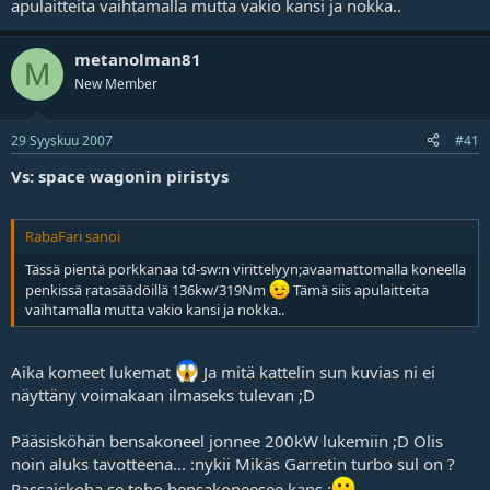
apulaitteita vaihtamalla mutta vakio kansi ja nokka..
metanolman81
M
New Member
29 Syyskuu 2007
#41
Vs: space wagonin piristys
RabaFari sanoi
Tässä pientä porkkanaa td-sw:n virittelyyn;avaamattomalla koneella
penkissä ratasäädöillä 136kw/319Nm
Tämä siis apulaitteita
vaihtamalla mutta vakio kansi ja nokka..
Aika komeet lukemat
Ja mitä kattelin sun kuvias ni ei
näyttäny voimakaan ilmaseks tulevan ;D
Pääsisköhän bensakoneel jonnee 200kW lukemiin ;D Olis
noin aluks tavotteena... :nykii Mikäs Garretin turbo sul on ?
Passaiskoha se toho bensakoneesee kans :