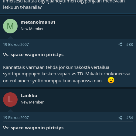
ilmeisesti laittaa öljynjäähdyttimen öljypohjaan menevään
letkuun t-haaralla?
metanolman81
M
New Member
19 Elokuu 2007
#33
Vs: space wagonin piristys
Kannattais varmaan tehdä jonkunnäköstä vertailua
syöttöpumppujen kesken vapari vs TD. Mikäli turbokoneessa
on erillainen syöttöpumppu kuin vaparissa niin... :
Lankku
L
New Member
19 Elokuu 2007
#34
Vs: space wagonin piristys