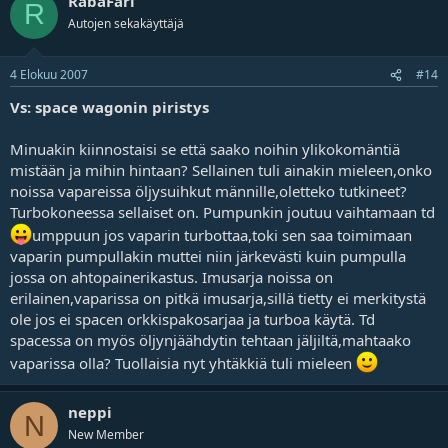
RabaFari
R
Autojen sekakäyttäjä
4 Elokuu 2007
#14
Vs: space wagonin piristys
Minuakin kiinnostaisi se että saako noihin ylikokomäntiä
mistään ja mihin hintaan? Sellainen tuli ainakin mieleen,onko
noissa vapareissa öljysuihkut männille,oletteko tutkineet?
Turbokoneessa sellaiset on. Pumpunkin joutuu vaihtamaan td
umppuun jos vaparin turbottaa,toki sen saa toimimaan
vaparin pumpullakin muttei niin järkevästi kuin pumpulla
jossa on ahtopainerikastus. Imusarja noissa on
erilainen,vaparissa on pitkä imusarja,sillä tietty ei merkitystä
ole jos ei spacen orkkispakosarjaa ja turboa käytä. Td
spacessa on myös öljynjäähdytin tehtaan jäljiltä,mahtaako
vaparissa olla? Tuollaisia nyt yhtäkkiä tuli mieleen
neppi
N
New Member