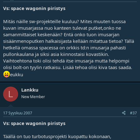
Vs: space wagonin piristys
Mitäs näille sw-projekteille kuuluu? Mites muuten tuossa
kuvan imusarjassa nuo kanteen tulevat putket,onko ne
samanmittaiset keskenään? Entä onko tuon imusarjan
sisäänmenoputken halkaisijasta kellään mitattua tietoa? Tällä
hetkellä omassa spacessa on orkkis td:n imusarja pahasti
pullonkaulana ja siksi asia kiinnostaisi kovastikin.
Vaihtoehtona toki olisi tehdä itse imusarja mutta helpompi
olisi bolt-on tyylin ratkaisu. Lisää tehoa olisi kiva taas saada.
eukku
Lankku
L
New Member
17 Syyskuu 2007
#37
Vs: space wagonin piristys
Täällä on tuo turbotusprojekti kuopattu kokonaan,