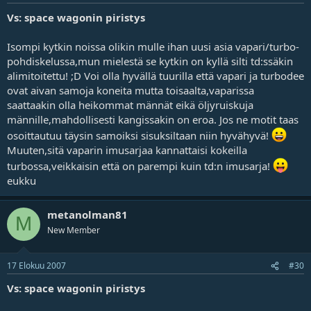
Vs: space wagonin piristys
Isompi kytkin noissa olikin mulle ihan uusi asia vapari/turbo-
pohdiskelussa,mun mielestä se kytkin on kyllä silti td:ssäkin
alimitoitettu! ;D Voi olla hyvällä tuurilla että vapari ja turbodee
ovat aivan samoja koneita mutta toisaalta,vaparissa
saattaakin olla heikommat männät eikä öljyruiskuja
männille,mahdollisesti kangissakin on eroa. Jos ne motit taas
osoittautuu täysin samoiksi sisuksiltaan niin hyvähyvä!
Muuten,sitä vaparin imusarjaa kannattaisi kokeilla
turbossa,veikkaisin että on parempi kuin td:n imusarja!
eukku
metanolman81
M
New Member
17 Elokuu 2007
#30
Vs: space wagonin piristys