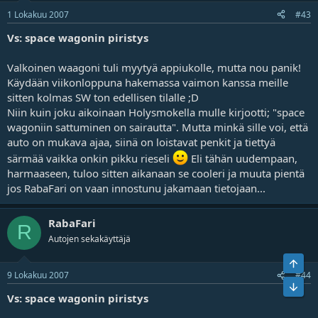
1 Lokakuu 2007
#43
Vs: space wagonin piristys
Valkoinen waagoni tuli myytyä appiukolle, mutta nou panik!
Käydään viikonloppuna hakemassa vaimon kanssa meille
sitten kolmas SW ton edellisen tilalle ;D
Niin kuin joku aikoinaan Holysmokella mulle kirjootti; "space
wagoniin sattuminen on sairautta". Mutta minkä sille voi, että
auto on mukava ajaa, siinä on loistavat penkit ja tiettyä
särmää vaikka onkin pikku rieseli
Eli tähän uudempaan,
harmaaseen, tuloo sitten aikanaan se cooleri ja muuta pientä
jos RabaFari on vaan innostunu jakamaan tietojaan...
RabaFari
R
Autojen sekakäyttäjä
Ylös
9 Lokakuu 2007
#44
Bot
Vs: space wagonin piristys