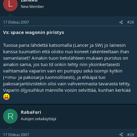
L
New Member
17 Elokuu 2007
#28
Vs: space wagonin piristys
Tuossa paria lähdettä katsomalla (
Lancer
ja
SW
) jo lainesin
kanssa tuumattiin että olisko nuo koneet rakenteeltaan ihan
samanlaiset? Ainakin tuon tietolähteen mukaan puristus on
ainakin sama, jos tuo td onkin tehty niin yksinkertasesti
vaihtamalla vapariin vain eri pumppu sekä isompi kytkin
(+imu- ja pakosarja luonnollisesti), ja ehkäpä tuo
pakosarjantiivistekin olisi vain vahvemmasta tavarasta tehty.
Vaparin öljysuihkut männille voisin selvittää, kunhan kerkiää
RabaFari
R
Autojen sekakäyttäjä
17 Elokuu 2007
#29