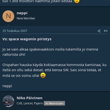
tuo 1.8td moottori näemmä jotain kestää :
neppi
N
New Member
29 Toukokuu 2007
#4
Vs: space wagonin piristys
Jo se vain alkaa spakevaakkoni noilla lukemilla jo mennä
rattorista ohi!
Oispahan hauska käydä koklaamassa tommosta kamiinaa, ku
itellä on ollu sekä diesel, että bensa SW. Sais siinä tietää, et
mitä se ois voinu olla!
neppi
Niko Päivinen
Colt, Lancer, Pajero
In Memoriam