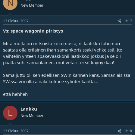
N
New Member
13 Elokuu 2007
#17
Vs: space wagonin piristys
Mitä mulla on mitsuista kokemusta, ni laatikko tahi muu
saattaa olla erilainen ihan samankorisissaki vehkeissä. Ite
vaihtelin yhteen spakevaakkonii laatikkoo joskus ja se oli
päältä suht samanlainen, mut vetarit ei sit käynykkää!
Sama juttu oli sen edellisen SW:n kannen kans. Samanlaisissa
SW:ssa voi olla ainaki kolmee sylinterikantta...
että hehheh
Lankku
L
New Member
13 Elokuu 2007
#18