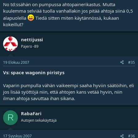
No td:ssähän on pumpussa ahtopainerikastus. Mutta
kuulemma selviää tuolla vanhallakin jos pitää ahtoja siinä 0,5
alapuolella
Tiedä sitten miten käytännössä, kukaan
kokeillut?
nettijussi
Pajero -89
19 Elokuu 2007
#35
Vs: space wagonin piristys
Vaparin pumpulla vähän vaikeempi saaha hyviin säätöihin, eli
jos lisää syöttöjä niin, että ahtojen kans vetää hyvin, niin
ilman ahtoja savuttaa ihan sikana.
RabaFari
R
Autojen sekakäyttäjä
17 Syyskuu 2007
#36