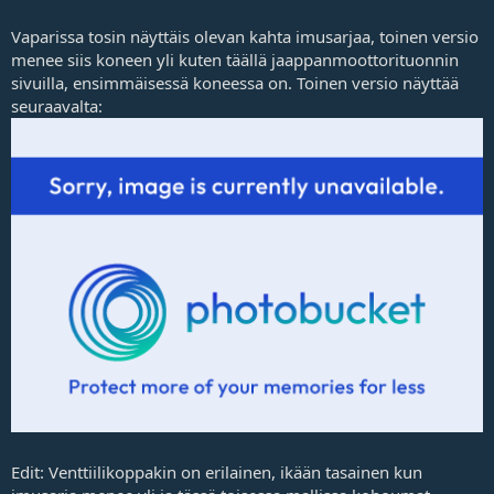
Vaparissa tosin näyttäis olevan kahta imusarjaa, toinen versio
menee siis koneen yli kuten
täällä
jaappanmoottorituonnin
sivuilla, ensimmäisessä koneessa on. Toinen versio näyttää
seuraavalta:
Edit: Venttiilikoppakin on erilainen, ikään tasainen kun