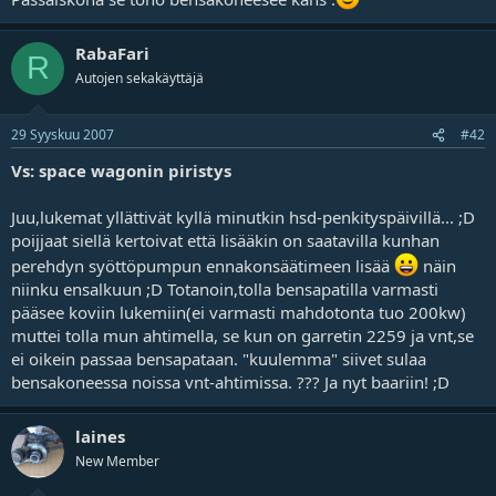
RabaFari
R
Autojen sekakäyttäjä
29 Syyskuu 2007
#42
Vs: space wagonin piristys
Juu,lukemat yllättivät kyllä minutkin hsd-penkityspäivillä... ;D
poijjaat siellä kertoivat että lisääkin on saatavilla kunhan
perehdyn syöttöpumpun ennakonsäätimeen lisää
näin
niinku ensalkuun ;D Totanoin,tolla bensapatilla varmasti
pääsee koviin lukemiin(ei varmasti mahdotonta tuo 200kw)
muttei tolla mun ahtimella, se kun on garretin 2259 ja vnt,se
ei oikein passaa bensapataan. "kuulemma" siivet sulaa
bensakoneessa noissa vnt-ahtimissa. ??? Ja nyt baariin! ;D
laines
New Member