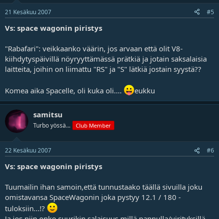
21 Kesäkuu 2007
#5
Vs: space wagonin piristys
"Rabafari": veikkaanko väärin, jos arvaan että olit V8-
kiihdytyspäivillä nöyryyttämässä prätkiä ja jotain saksalaisia
laitteita, joihin on liimattu "RS" ja "S" lätkiä jostain syystä??
Komea aika Spacelle, oli kuka oli....
eukku
samitsu
Turbo yössä...
Club Member
22 Kesäkuu 2007
#6
Vs: space wagonin piristys
Tuumailin ihan samoin,että tunnustaako täällä sivuilla joku
omistavansa SpaceWagonin joka pystyy 12.1 / 180 -
tuloksiin...!?
Ja jos niin onko suurikin salaisuus millä pannulla/virityksillä