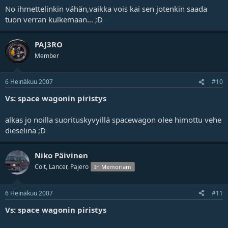
No ihmettelinkin vähän,vaikka vois kai sen jotenkin saada
tuon verran kulkemaan... ;D
PAJ3RO
Member
6 Heinäkuu 2007
#10
Vs: space wagonin piristys
alkas jo noilla suorituskyvyillä spacewagon olee himottu vehe
dieselinä ;D
Niko Päivinen
Colt, Lancer, Pajero
In Memoriam
6 Heinäkuu 2007
#11
Vs: space wagonin piristys