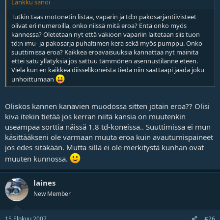
Lankku sanoi
Tutkin taas motonetin listaa, vaparin ja td:n pakosarjantiivisteet
olivat eri numeroilla, onko niissä mitä eroa? Entä onko myös
kannessa? Oletetaan nyt että vakioon vapariin laitetaan siis tuon
td:n imu- ja pakosarja puhaltimen kera sekä myös pumppu. Onko
suuttimissa eroa? Kaikkea eroavaisuuksia kannattaa nyt mainita
ettei satu yllätyksiä jos sattuu tämmönen asennustilanne eteen.
Vielä kun en kaikkea diisselikoneista tiedä niin saattaapi jäädä joku
unhoittumaan
Oliskos kannen kanavien muodossa sitten jotain eroa?? Olisi
kiva itekin tietää jos kerran niitä kansia on muutenkin
useampaa sorttia näissä 1.8 td-koneissa.. Suuttimissa ei mun
käsittääkseni ole varmaan muuta eroa kuin avautumispaineet
jos edes sitäkään. Mutta sillä ei ole merkitystä kunhan ovat
muuten kunnossa.
laines
New Member
15 Elokuu 2007
#26