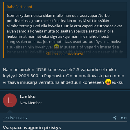
RabaFari sanoi
Isompi kytkin noissa olikin mulle ihan uusi asia vapari/turbo-
pohdiskelussa,mun mielestä se kytkin on kyllä silti td:ssäkin
alimitoitettu! ;D Voi olla hyvällä tuurilla että vapari ja turbodee ovat
aivan samoja koneita mutta toisaalta,vaparissa saattaakin olla
heikommat männät eikä öljyruiskuja männille,mahdollisesti
kangissakin on eroa. Jos ne motit taas osoittautuu täysin samoiksi
sisuksiltaan niin hyvähyvä!
Muuten,sitä vaparin imusarjaa
kannattaisi kokeilla turbossa,veikkaisin että on parempi kuin
Klikkaa laajentaaksesi...
td:n imusarja
!
eukku
Näin on ainakin 4D56 koneessa eli 2.5 vaparidiesel mikä
löytyy L200/L300 ja Pajeroista. On huomattavasti paremmin
virtaava imusarja verrattuna ahdettuun koneeseen
eukku
Lankku
L
New Member
17 Elokuu 2007
#31
Vs: space wagonin piristys