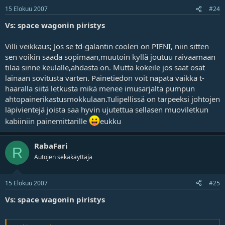
15 Elokuu 2007
#24
Vs: space wagonin piristys
Villi veikkaus; Jos se td-galantin cooleri on PIENI, niin sitten
sen voikin saada sopimaan,muutoin kyllä joutuu raivaamaan
tilaa sinne keulalle,ahdasta on. Mutta kokeile jos saat osat
lainaan sovitusta varten. Painetiedon voit napata vaikka t-
haaralla siitä letkusta mikä menee imusarjalta pumpun
ahtopainerikastusmokkulaan.Tulipellissä on tarpeeksi johtojen
läpivientejä joista saa hyvin ujutettua sellasen muoviletkun
kabiiniin painemittarille
eukku
RabaFari
R
Autojen sekakäyttäjä
15 Elokuu 2007
#25
Vs: space wagonin piristys