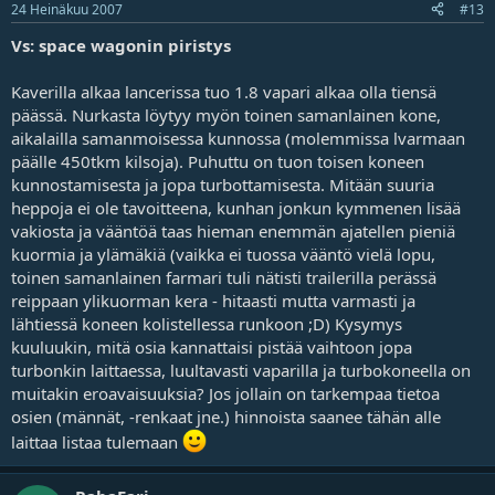
24 Heinäkuu 2007
#13
Vs: space wagonin piristys
Kaverilla alkaa lancerissa tuo 1.8 vapari alkaa olla tiensä
päässä. Nurkasta löytyy myön toinen samanlainen kone,
aikalailla samanmoisessa kunnossa (molemmissa lvarmaan
päälle 450tkm kilsoja). Puhuttu on tuon toisen koneen
kunnostamisesta ja jopa turbottamisesta. Mitään suuria
heppoja ei ole tavoitteena, kunhan jonkun kymmenen lisää
vakiosta ja vääntöä taas hieman enemmän ajatellen pieniä
kuormia ja ylämäkiä (vaikka ei tuossa vääntö vielä lopu,
toinen samanlainen farmari tuli nätisti trailerilla perässä
reippaan ylikuorman kera - hitaasti mutta varmasti ja
lähtiessä koneen kolistellessa runkoon ;D) Kysymys
kuuluukin, mitä osia kannattaisi pistää vaihtoon jopa
turbonkin laittaessa, luultavasti vaparilla ja turbokoneella on
muitakin eroavaisuuksia? Jos jollain on tarkempaa tietoa
osien (männät, -renkaat jne.) hinnoista saanee tähän alle
laittaa listaa tulemaan