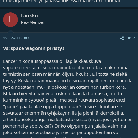
imusarja menee yli ja tässä toisessa mallissa kohoumat.
Lankku
L
New Member
19 Elokuu 2007
#32
Vs: space wagonin piristys
Lancerin korjausoppaassa oli läpileikkauskuva
vaparikoneesta, ei siinä mainintaa ollut mutta ainakin minä
tunnistin sen osan männän öljysuihkuksi. Eli totta ne sieltä
löytyy. Koska rahan määrä on toisinaan rajallinen, on ehdolla
nyt ainoastaan imu- ja pakosarjan ostaminen turbon kera.
Mitään hirveitä paineita tuskin ollaan laittamassa, mutta
kumminkin syöttöä pitää ilmeisesti ruuvata sopivasti ettei
"paine" päällä ala soppa loppumaan? Tosin silloinhan se
savuttaa? enemmän tyhjäkäynnillä ja pienillä kierroksilla,
aiheuttaneeko ongelmia katsastuksessa (myös jos syöttöä on
pienennetty sopivaksi?) Onko öljypumpun jalalla valmiina
joku kohta mistä ottaa öljynkierto, paluuputkenhan voi