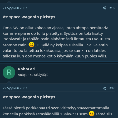
21 Syyskuu 2007
#39
Vs: space wagonin piristys
Oma SW on ollut kokoajan ajossa, joten ahtopainemittaria
kummempia ei oo tullu pistettyä. Syöttöä on toki lisätty
"sopivasti" ja tänään ostin alahärmästä lintatusta Evo III:sta
Momon ratin :
;D Kyllä ny kelpaa ruisailla... Se Galantin
väläri tuloo laitettua lokakuussa, jos se suinkin on lahdes
tallessa kun oon menos kotio käymään kuun puoles välis.
RabaFari
R
Autojen sekakäyttäjä
29 Syyskuu 2007
#40
Vs: space wagonin piristys
Tässä pientä porkkanaa td-sw:n virittelyyn;avaamattomalla
koneella penkissä ratasäädöillä 136kw/319Nm
Tämä siis