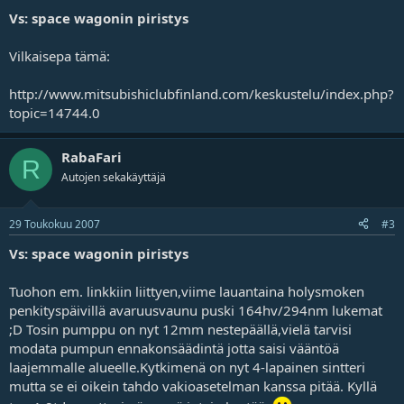
j
Vs: space wagonin piristys
a
Vilkaisepa tämä:
http://www.mitsubishiclubfinland.com/keskustelu/index.php?
topic=14744.0
RabaFari
R
Autojen sekakäyttäjä
29 Toukokuu 2007
#3
Vs: space wagonin piristys
Tuohon em. linkkiin liittyen,viime lauantaina holysmoken
penkityspäivillä avaruusvaunu puski 164hv/294nm lukemat
;D Tosin pumppu on nyt 12mm nestepäällä,vielä tarvisi
modata pumpun ennakonsäädintä jotta saisi vääntöä
laajemmalle alueelle.Kytkimenä on nyt 4-lapainen sintteri
mutta se ei oikein tahdo vakioasetelman kanssa pitää. Kyllä