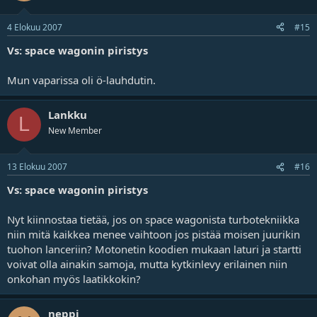
4 Elokuu 2007
#15
Vs: space wagonin piristys
Mun vaparissa oli ö-lauhdutin.
Lankku
L
New Member
13 Elokuu 2007
#16
Vs: space wagonin piristys
Nyt kiinnostaa tietää, jos on space wagonista turbotekniikka
niin mitä kaikkea menee vaihtoon jos pistää moisen juurikin
tuohon lanceriin? Motonetin koodien mukaan laturi ja startti
voivat olla ainakin samoja, mutta kytkinlevy erilainen niin
onkohan myös laatikkokin?
neppi