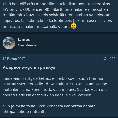
Tällä hetkellä eräs mahdollinen tekniikanluovuttajaehdokas
SW on vm. -89, lanceri -85. Startti on ainakin eri, oiskohan
mitään minkä avulla vois selvittää tuon vanhan vaihelootan
sopivuus, tai koko tekniikka lootineen. Jälkimmäisen selvitys
onnistuisi ainakin mittaamalla vetarit
laines
New Member
15 Elokuu 2007
#22
Vs: space wagonin piristys
Lainataan piristys aihetta... eli onko kovin suuri homma
istuttaa SW:n noukalle Td Galantin IC? Eikös Galantissa oo
kuitenkin sama kone mutta välärin kans. Saattas vaan olla
cooleri tiedossa ahtoputkien kans ja siksi kyselen.
Niin ja mistä tosta SW:n koneesta kannattaa napata
ahtopainetieto mittarille...