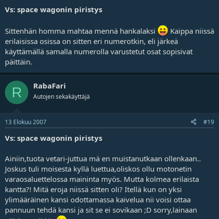
Vs: space wagonin piristys
Sittenhän homma mahtaa mennä hankalaksi
Kaippa niissä
erilaisissa osissa on sitten eri numerotkin, eli järkeä
käyttämällä samalla numerolla varustetut osat sopisivat
päittäin.
RabaFari
R
Autojen sekakäyttäjä
13 Elokuu 2007
#19
Vs: space wagonin piristys
Ainiin,tuota vetari-juttua mä en muistanutkaan ollenkaan..
Joskus tuli moisesta kyllä luettua,oliskos ollu motonetin
varaosaluettelossa maininta myös. Mutta kolmea erilaista
kantta?! Mitä eroja niissä sitten oli? Itellä kun on yksi
ylimääräinen kansi odottamassa kaivelua nii voisi ottaa
pannuun tehdä kansi ja sit se ei sovikaan ;D sorry,lainaan