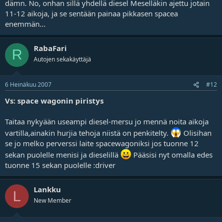
dämn. No, onhan sillä yhdellä diesel Meselläkin ajettu jotain
11-12 aikoja, ja se sentään painaa pikkasen spacea
enemmän...
RabaFari
R
Autojen sekakäyttäjä
6 Heinäkuu 2007
#12
Vs: space wagonin piristys
Taitaa nykyään useampi diesel-mersu jo mennä noita aikoja
vartilla,ainakin hurjia tehoja niistä on penkitelty.
Olisihan
se jo melko perverssi laite spacewagoniksi jos tuonne 12
sekan puolelle menisi ja dieselillä
Pääsisi nyt omalla edes
tuonne 15 sekan puolelle :driver
Lankku
L
New Member