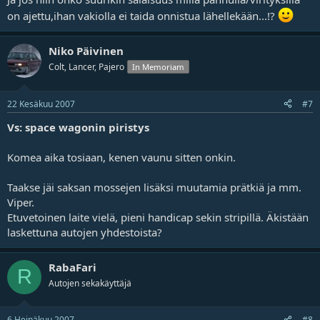
on ajettu,ihan vakiolla ei taida onnistua lähellekään...!?
Niko Päivinen
Colt, Lancer, Pajero
In Memoriam
22 Kesäkuu 2007
#7
Vs: space wagonin piristys
Komea aika tosiaan, kenen vaunu sitten onkin.
Taakse jäi saksan mossejen lisäksi muutamia prätkiä ja mm.
Viper.
Etuvetoinen laite vielä, pieni handicap sekin stripillä. Äkistään
laskettuna autojen yhdestoista?
RabaFari
R
Autojen sekakäyttäjä
6 Heinäkuu 2007
#8