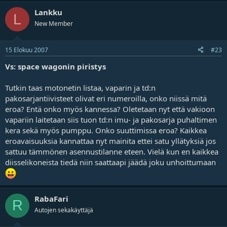
Lankku
L
New Member
15 Elokuu 2007
#23
Vs: space wagonin piristys
Tutkin taas motonetin listaa, vaparin ja td:n
pakosarjantiivisteet olivat eri numeroilla, onko niissä mitä
eroa? Entä onko myös kannessa? Oletetaan nyt että vakioon
vapariin laitetaan siis tuon td:n imu- ja pakosarja puhaltimen
kera sekä myös pumppu. Onko suuttimissa eroa? Kaikkea
eroavaisuuksia kannattaa nyt mainita ettei satu yllätyksiä jos
sattuu tämmönen asennustilanne eteen. Vielä kun en kaikkea
diisselikoneista tiedä niin saattaapi jäädä joku unhoittumaan
RabaFari
R
Autojen sekakäyttäjä