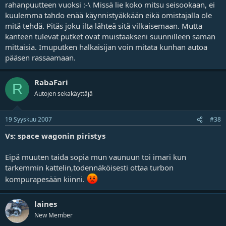
rahanpuutteen vuoksi :-\ Missä lie koko mitsu seisookaan, ei
kuulemma tahdo enää käynnistyäkkään eikä omistajalla ole
mitä tehdä. Pitäs joku ilta lähteä sitä vilkaisemaan. Mutta
kanteen tulevat putket ovat muistaakseni suunnilleen saman
mittaisia. Imuputken halkaisijan voin mitata kunhan autoa
pääsen rassaamaan.
RabaFari
R
Autojen sekakäyttäjä
19 Syyskuu 2007
#38
Vs: space wagonin piristys
Eipä muuten taida sopia mun vaunuun toi imari kun
tarkemmin kattelin,todennäköisesti ottaa turbon
kompurapesään kiinni.
laines
New Member