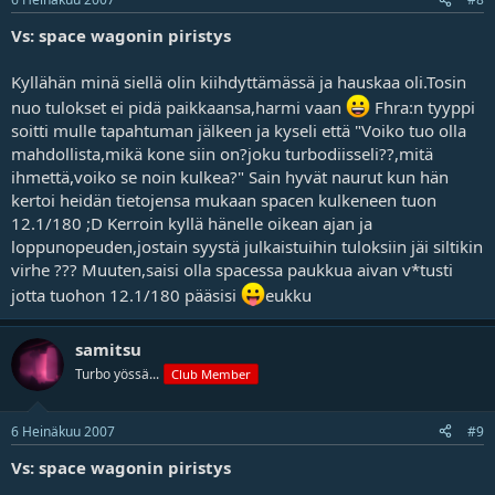
Vs: space wagonin piristys
Kyllähän minä siellä olin kiihdyttämässä ja hauskaa oli.Tosin
nuo tulokset ei pidä paikkaansa,harmi vaan
Fhra:n tyyppi
soitti mulle tapahtuman jälkeen ja kyseli että "Voiko tuo olla
mahdollista,mikä kone siin on?joku turbodiisseli??,mitä
ihmettä,voiko se noin kulkea?" Sain hyvät naurut kun hän
kertoi heidän tietojensa mukaan spacen kulkeneen tuon
12.1/180 ;D Kerroin kyllä hänelle oikean ajan ja
loppunopeuden,jostain syystä julkaistuihin tuloksiin jäi siltikin
virhe ??? Muuten,saisi olla spacessa paukkua aivan v*tusti
jotta tuohon 12.1/180 pääsisi
eukku
samitsu
Turbo yössä...
Club Member
6 Heinäkuu 2007
#9
Vs: space wagonin piristys