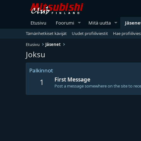
Etusivu
Foorumi
Mitä uutta
Jäsene
Tämänhetkiset kävijät
Uudet profiiliviestit
Hae profiilivies
Etusivu
Jäsenet
Joksu
Palkinnot
First Message
1
Post a message somewhere on the site to recei