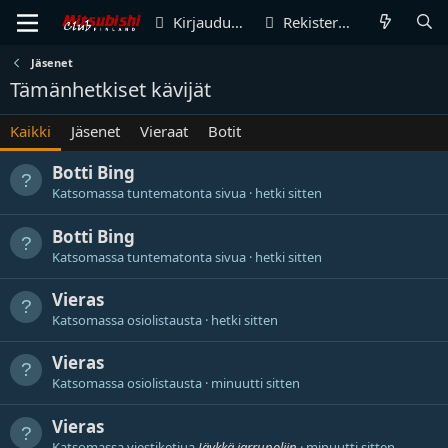
Kirjaudu sisään
Rekisteröidy
Jäsenet
Tämänhetkiset kävijät
Kaikki
Jäsenet
Vieraat
Botit
Botti
Bing
Katsomassa tuntematonta sivua
hetki sitten
Botti
Bing
Katsomassa tuntematonta sivua
hetki sitten
Vieras
Katsomassa osiolistausta
hetki sitten
Vieras
Katsomassa osiolistausta
minuutti sitten
Vieras
Katsomassa viestiketjua
Jäykkä jarrupoljin
minuutti sitten