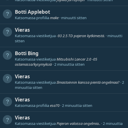
Botti
Applebot
Katsomassa profiilia
make
minuutti sitten
Vieras
Katsomassa viestiketjua
-93 2.5 TD pajeron kytkimestä.
minuutti
sitten
Botti
Bing
Katsomassa viestiketjua
Mitsubishi Lancer 2.0 -05
ostamassa/kysymyksiä
2 minuuttia sitten
Vieras
Katsomassa viestiketjua
Ilmastoinnin kanssa pientä ongelmaa?
2
minuuttia sitten
Vieras
Katsomassa profiilia
esa70
2 minuuttia sitten
Vieras
Katsomassa viestiketjua
Pajeron valoissa ongelmia..
2 minuuttia