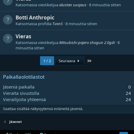
Katsomassa viestiketjua
alustan suojaus
8 minuuttia sitten
Botti
Anthropic
Katsomassa profiilia
TvonS
8 minuuttia sitten
Vieras
Katsomassa viestiketjua
Mitsubishi pajero shogun 2.0gdi
8
minuuttia sitten
Last
1 / 2
Seuraava
Paikallaolotilastot
Jäseniä paikalla
0
Vieraita sivustolla
24
Vierailijoita yhteensä
24
Saattaa sisältää näkyvyytensä estäneitä jäseniä.
Jäsenet