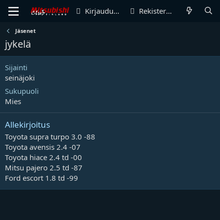
Kirjaudu sisään
Rekisteröidy
Jäsenet
jykelä
Sijainti
seinäjoki
Sukupuoli
Mies
Allekirjoitus
Toyota supra turpo 3.0 -88
Toyota avensis 2.4 -07
Toyota hiace 2.4 td -00
Mitsu pajero 2.5 td -87
Ford escort 1.8 td -99