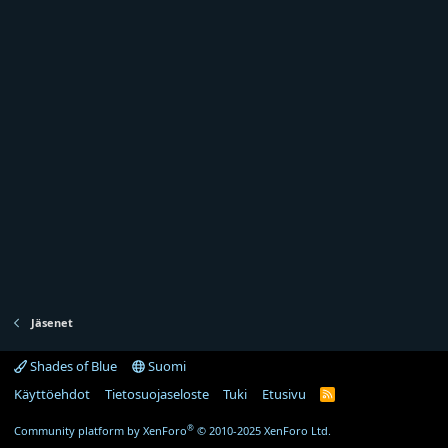
Jäsenet
Shades of Blue
Suomi
Käyttöehdot
Tietosuojaseloste
Tuki
Etusivu
R
S
S
®
Community platform by XenForo
© 2010-2025 XenForo Ltd.