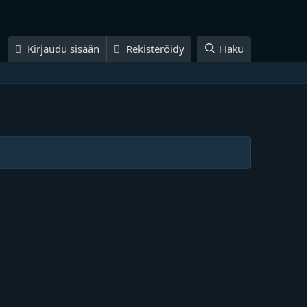
Kirjaudu sisään
Rekisteröidy
Haku