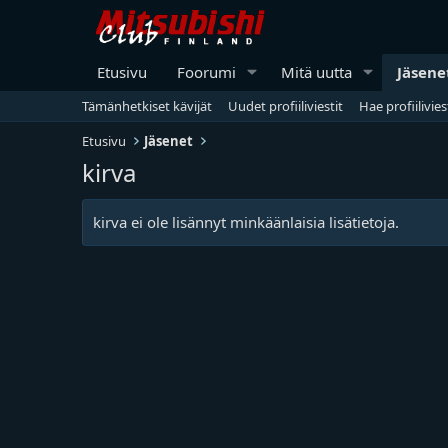
Etusivu
Foorumi
Mitä uutta
Jäsene
Tämänhetkiset kävijät
Uudet profiiliviestit
Hae profiilivies
Etusivu
Jäsenet
kirva
kirva ei ole lisännyt minkäänlaisia lisätietoja.