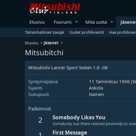
Etusivu
Foorumi
Mitä uutta
Jäsene
Tämänhetkiset kävijät
Uudet profiiliviestit
Hae profiilivies
Etusivu
Jäsenet
Mitsubitchi
Mitsubishi Lancer Sport Sedan 1.8 -08
Syntymäpäivä
11 Tammikuu 1996 (Ik
Sijainti
Askola
Sukupuoli
Nainen
Palkinnot
Somebody Likes You
2
Somebody out there reacted positively to one 
First Message
1