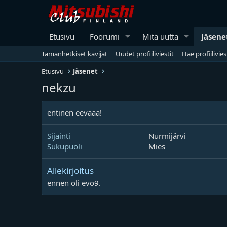
Etusivu
Foorumi
Mitä uutta
Jäsene
Tämänhetkiset kävijät
Uudet profiiliviestit
Hae profiilivies
Etusivu
Jäsenet
nekzu
entinen eevaaa!
Sijainti
Nurmijärvi
Sukupuoli
Mies
Allekirjoitus
ennen oli evo9.