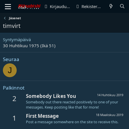
Kirjaudu sisään
Rekisteröidy
Jäsenet
timvirt
Syntymäpäivä
30 Huhtikuu 1975 (Ikä 51)
Seuraa
J
Palkinnot
Somebody Likes You
14 Huhtikuu 2019
2
Somebody out there reacted positively to one of your
messages. Keep posting like that for more!
First Message
18 Maaliskuu 2019
1
Post a message somewhere on the site to receive this.