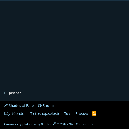
Jäsenet
Shades of Blue
Suomi
Käyttöehdot
Tietosuojaseloste
Tuki
Etusivu
R
S
S
®
Community platform by XenForo
© 2010-2025 XenForo Ltd.