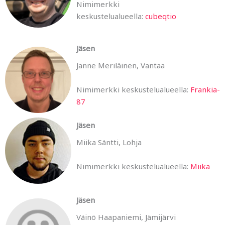
Nimimerkki
keskustelualueella:
cubeqtio
Jäsen
Janne Meriläinen, Vantaa
Nimimerkki keskustelualueella:
Frankia-
87
Jäsen
Miika Säntti, Lohja
Nimimerkki keskustelualueella:
Miika
Jäsen
Väinö Haapaniemi, Jämijärvi