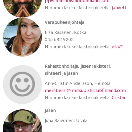
pj @ mitsubishiclubfinland.com
Nimimerkki keskustelualueella:
Jahvetti
Varapuheenjohtaja
Elsa Räsänen, Kotka
045 692 9202
Nimimerkki keskustelualueella:
elzu*
Rahastonhoitaja, jäsenrekisteri,
sihteeri ja jäsen
Ann-Cristin Andersson, Heinola
members @ mitsubishiclubfinland.com
Nimimerkki keskustelualueella:
Cristan
Jäsen
Juha Raivonen, Ulvila