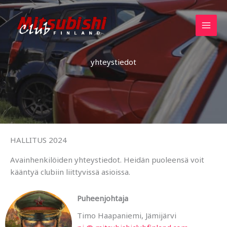
Skip
to
content
yhteystiedot
HALLITUS 2024
Avainhenkilöiden yhteystiedot. Heidän puoleensä voit
kääntyä clubiin liittyvissä asioissa.
Puheenjohtaja
Timo Haapaniemi, Jämijärvi