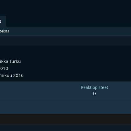
t
teistä
ikka
Turku
2010
lmikuu 2016
Reaktiopisteet
0