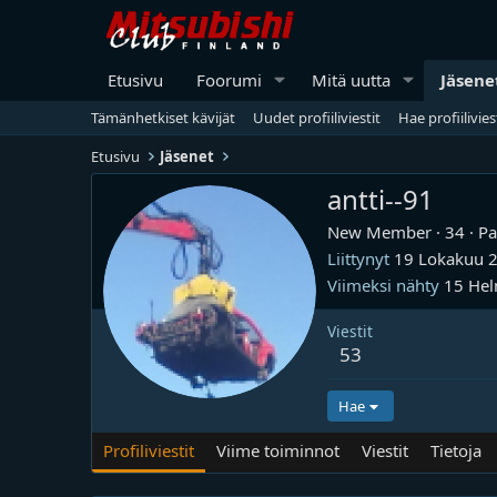
Etusivu
Foorumi
Mitä uutta
Jäsene
Tämänhetkiset kävijät
Uudet profiiliviestit
Hae profiilivies
Etusivu
Jäsenet
antti--91
New Member
·
34
·
Pa
Liittynyt
19 Lokakuu 
Viimeksi nähty
15 He
Viestit
53
Hae
Profiliviestit
Viime toiminnot
Viestit
Tietoja