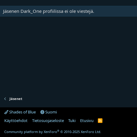
Jäsenen Dark_One profiilissa ei ole viestejä.
Jäsenet
Shades of Blue
Suomi
Käyttöehdot
Tietosuojaseloste
Tuki
Etusivu
R
S
S
®
Community platform by XenForo
© 2010-2025 XenForo Ltd.