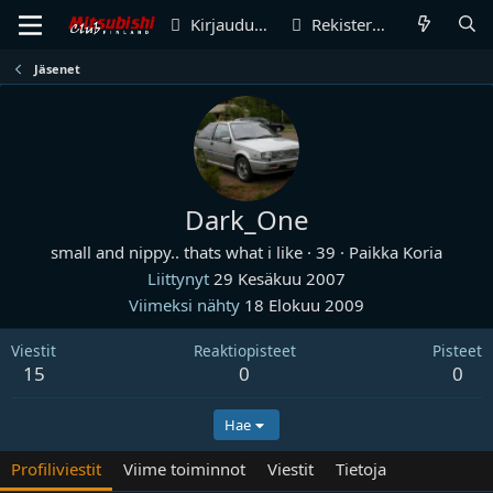
Kirjaudu sisään
Rekisteröidy
Jäsenet
Dark_One
small and nippy.. thats what i like
·
39
·
Paikka
Koria
Liittynyt
29 Kesäkuu 2007
Viimeksi nähty
18 Elokuu 2009
Viestit
Reaktiopisteet
Pisteet
15
0
0
Hae
Profiliviestit
Viime toiminnot
Viestit
Tietoja