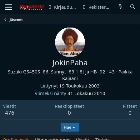
Kirjaudu sisään
Rekisteröidy
Jäsenet
JokinPaha
Suzuki GS450S -86, Sunnyt -83 1.8t ja HB -92
·
43
·
Paikka
Kajaani
Liittynyt
19 Toukokuu 2003
Viimeksi nähty
31 Lokakuu 2010
Viestit
Reaktiopisteet
Pisteet
476
0
0
Hae
Profiliviestit
Viime toiminnot
Viestit
Tietoja