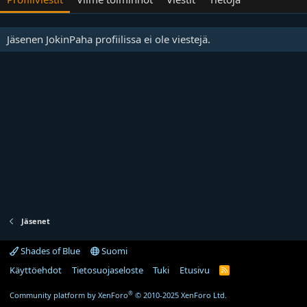
Jäsenen JokinPaha profiilissa ei ole viestejä.
Jäsenet
Shades of Blue
Suomi
Käyttöehdot
Tietosuojaseloste
Tuki
Etusivu
R
S
S
®
Community platform by XenForo
© 2010-2025 XenForo Ltd.