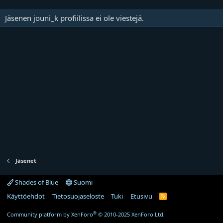
Jäsenen jouni_k profiilissa ei ole viestejä.
Jäsenet
Shades of Blue
Suomi
Käyttöehdot
Tietosuojaseloste
Tuki
Etusivu
R
S
S
®
Community platform by XenForo
© 2010-2025 XenForo Ltd.