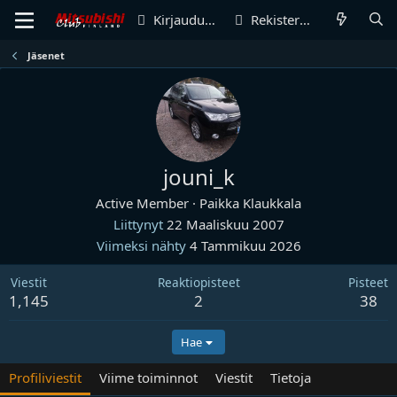
Kirjaudu sisään
Rekisteröidy
Jäsenet
jouni_k
Active Member
·
Paikka
Klaukkala
Liittynyt
22 Maaliskuu 2007
Viimeksi nähty
4 Tammikuu 2026
Viestit
Reaktiopisteet
Pisteet
1,145
2
38
Hae
Profiliviestit
Viime toiminnot
Viestit
Tietoja