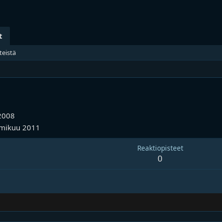
t
teistä
2008
lmikuu 2011
Reaktiopisteet
0