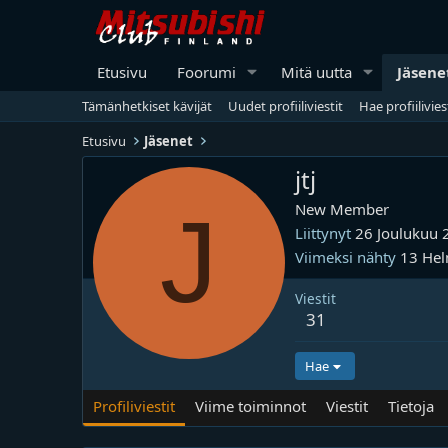
Etusivu
Foorumi
Mitä uutta
Jäsene
Tämänhetkiset kävijät
Uudet profiiliviestit
Hae profiilivies
Etusivu
Jäsenet
jtj
J
New Member
Liittynyt
26 Joulukuu 
Viimeksi nähty
13 He
Viestit
31
Hae
Profiliviestit
Viime toiminnot
Viestit
Tietoja