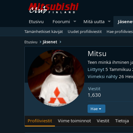
Etusivu
Foorumi
Mitä uutta
Jäsene
Tämänhetkiset kävijät
Uudet profiiliviestit
Hae profiilivies
Etusivu
Jäsenet
Mitsu
Teen minkä ihminen ja 
Liittynyt
5 Tammikuu 
Viimeksi nähty
26 Hei
Viestit
1,630
Hae
Profiliviestit
Viime toiminnot
Viestit
Tietoja