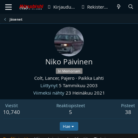
Kirjaudu sisään
Rekisteröidy
Jäsenet
Niko Päivinen
In Memoriam
Colt, Lancer, Pajero
·
Paikka
Lahti
Liittynyt
5 Tammikuu 2003
Viimeksi nähty
23 Heinäkuu 2021
Viestit
Reaktiopisteet
Pisteet
10,740
5
38
Hae