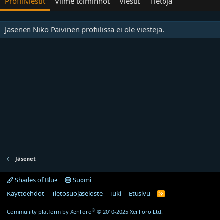
Profiliviestit
Viime toiminnot
Viestit
Tietoja
Jäsenen Niko Päivinen profiilissa ei ole viestejä.
Jäsenet
Shades of Blue
Suomi
Käyttöehdot
Tietosuojaseloste
Tuki
Etusivu
R
S
S
®
Community platform by XenForo
© 2010-2025 XenForo Ltd.