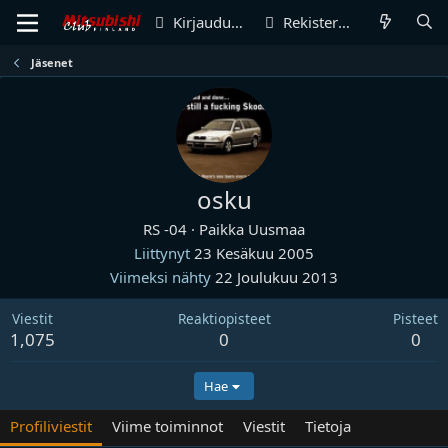
Kirjaudu sisään
Rekisteröidy
Jäsenet
osku
RS -04
·
Paikka
Uusmaa
Liittynyt
23 Kesäkuu 2005
Viimeksi nähty
22 Joulukuu 2013
Viestit
Reaktiopisteet
Pisteet
1,075
0
0
Hae
Profiliviestit
Viime toiminnot
Viestit
Tietoja