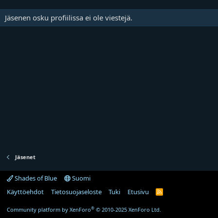
Jäsenen osku profiilissa ei ole viestejä.
Jäsenet
Shades of Blue
Suomi
Käyttöehdot
Tietosuojaseloste
Tuki
Etusivu
R
S
S
®
Community platform by XenForo
© 2010-2025 XenForo Ltd.