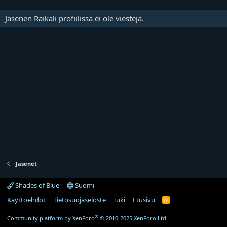
Jäsenen Raikali profiilissa ei ole viestejä.
Jäsenet
Shades of Blue
Suomi
Käyttöehdot
Tietosuojaseloste
Tuki
Etusivu
R
S
S
®
Community platform by XenForo
© 2010-2025 XenForo Ltd.