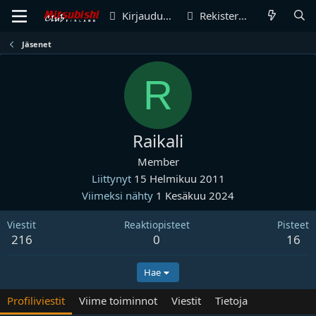
Kirjaudu sisään
Rekisteröidy
Jäsenet
R
Raikali
Member
Liittynyt
15 Helmikuu 2011
Viimeksi nähty
1 Kesäkuu 2024
Viestit
Reaktiopisteet
Pisteet
216
0
16
Hae
Profiliviestit
Viime toiminnot
Viestit
Tietoja