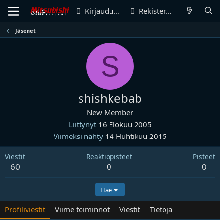
Kirjaudu sisään
Rekisteröidy
Jäsenet
S
shishkebab
New Member
Liittynyt
16 Elokuu 2005
Viimeksi nähty
14 Huhtikuu 2015
Viestit
Reaktiopisteet
Pisteet
60
0
0
Hae
Profiliviestit
Viime toiminnot
Viestit
Tietoja