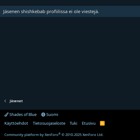
Jäsenen shishkebab profiilissa ei ole viestejä.
Jäsenet
Shades of Blue
Suomi
Käyttöehdot
Tietosuojaseloste
Tuki
Etusivu
R
S
S
®
Community platform by XenForo
© 2010-2025 XenForo Ltd.