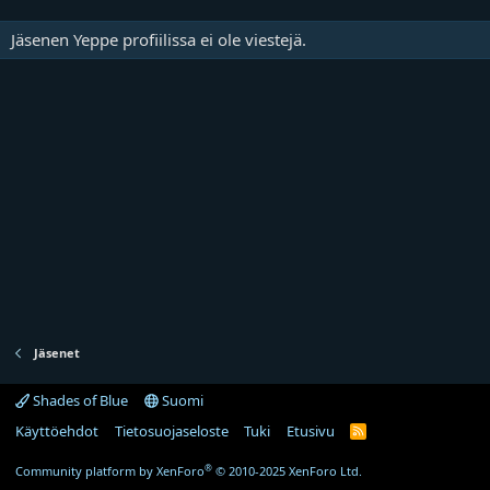
Jäsenen Yeppe profiilissa ei ole viestejä.
Jäsenet
Shades of Blue
Suomi
Käyttöehdot
Tietosuojaseloste
Tuki
Etusivu
R
S
S
®
Community platform by XenForo
© 2010-2025 XenForo Ltd.