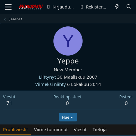
Kirjaudu sisään
Rekisteröidy
Jäsenet
Y
Yeppe
New Member
Liittynyt
30 Maaliskuu 2007
Viimeksi nähty
6 Lokakuu 2014
Viestit
Reaktiopisteet
Pisteet
71
0
0
Hae
Profiliviestit
Viime toiminnot
Viestit
Tietoja