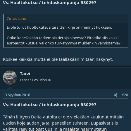
Vs: Huoltokutsu / tehdaskampanja R30297
Cirrus sanoi
Ei ole tullut huoltokutsua tai sitten kirje on mennyt hukkaan.
Onko kenelläkään tarkempia tietoja aiheesta? Pitäisikö siis kaikki
euroautot kutsua, vai onko turvatyynyjä muidenkin valmistamia?
Koskee kaikkia mutta ei ole täälläkään mitään näkynyt.
Tarzi
Lancer Evolution IX
13 Syyskuu 2016
#20
Vs: Huoltokutsu / tehdaskampanja R30297
Tähän liittyen Delta-autolta ei ole vieläkään kuulunut mitään
uuden kojelaudan ja/tai paneelien suhteen. Lupasivat siis
vaihtaa raavitut osat uusiin ja maalata naarmutetun