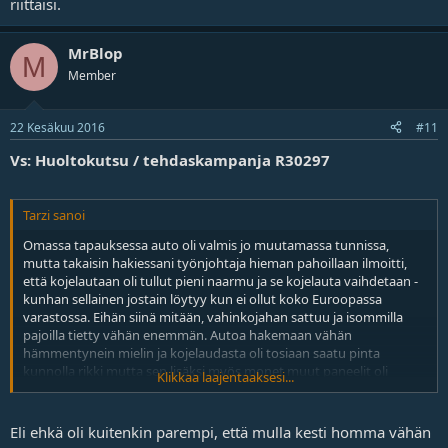
riittäisi.
MrBlop
M
Member
22 Kesäkuu 2016
#11
Vs: Huoltokutsu / tehdaskampanja R30297
Tarzi sanoi
Omassa tapauksessa auto oli valmis jo muutamassa tunnissa,
mutta takaisin hakiessani työnjohtaja hieman pahoillaan ilmoitti,
että kojelautaan oli tullut pieni naarmu ja se kojelauta vaihdetaan -
kunhan sellainen jostain löytyy kun ei ollut koko Euroopassa
varastossa. Eihän siinä mitään, vahinkojahan sattuu ja isommilla
pajoilla tietty vähän enemmän. Autoa hakemaan vähän
hämmentynein mielin ja kojelaudasta oli tosiaan saatu pinta
kunnolla rikki mutta sen lisäksi myös monet muut paneelit oli
Klikkaa laajentaaksesi...
naarmuilla, eikä hälyttimen kaukosäädin toiminut enää lainkaan.
Eli ehkä oli kuitenkin parempi, että mulla kesti homma vähän