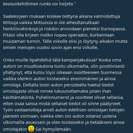
kaasunkehittimen runko voi haljeta."
j
a
Saatekirjeen mukaan koskee tiettynä aikana valmistettuja
Mitsuja vaikka Mitsuissa ei ole aiheuttanutkaan
henkilövahinkoja ja riskikin arvioidaan pieneksi Euroopassa.
Pitäisi olla kirjeen melko nopea operaatio, korkeintaan
muutaman tunnin. Tälle viikolle olisi jo löytyny aikakin mutta
omien menojen vuoksi sovin ajan ensi viikolle.
Onko muille tipahdellut tätä kampanjakutsua? Koska oma
autoni on muuttoautona tuotu ulkomailta, olin positiivisesti
yllättynyt, että kutsu löysi oikeaan osoitteeseen Suomessa
vaikka olenkin auton toistaiseksi ensimmäinen ja ainoa
omistaja. Deltalla tosin auton perusteella haetut tiedot
omistajasta olivat nimeä lukuunottamatta jotain ihan
käsittämätöntä. Puhelinnumerot ja osoitteet olivat sellaisia,
etten osaa sanoa mistä sellaiset tiedot oli sinne päätyneet.
Työn vastaanottaja arveli auton edellisen omistajan tietojen
jääneen voimaan, vaikka olen siis auton ostanut uutena
ulkomailla asuessani ja olen toistaiseksi ja tietääkseni ainoa
omistajakin
Sai hymyilemään.