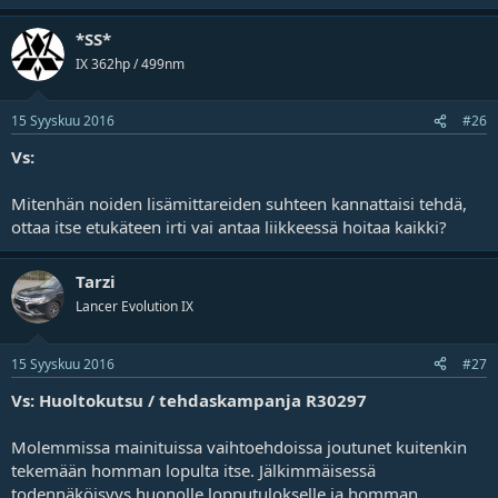
*SS*
IX 362hp / 499nm
15 Syyskuu 2016
#26
Vs:
Mitenhän noiden lisämittareiden suhteen kannattaisi tehdä,
ottaa itse etukäteen irti vai antaa liikkeessä hoitaa kaikki?
Tarzi
Lancer Evolution IX
15 Syyskuu 2016
#27
Vs: Huoltokutsu / tehdaskampanja R30297
Molemmissa mainituissa vaihtoehdoissa joutunet kuitenkin
tekemään homman lopulta itse. Jälkimmäisessä
todennäköisyys huonolle lopputulokselle ja homman