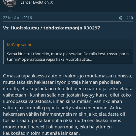
Lancer Evolution IX
22 Kesäkuu 2016
#10
Vs: Huoltokutsu / tehdaskampanja R30297
MrBlop sanoi
Sama kirje tuli tännekin, mutta pk-seudun Deltalla kesti tossa "parin
tunnin" operaatiossa vajaa kaksi vuorokautta...
Omassa tapauksessa auto oli valmis jo muutamassa tunnissa,
mutta takaisin hakiessani työnjohtaja hieman pahoillaan
ilmoitti, että kojelautaan oli tullut pieni naarmu ja se kojelauta
vaihdetaan - kunhan sellainen jostain löytyy kun ei ollut koko
Euroopassa varastossa. Eihän siinä mitään, vahinkojahan
sattuu ja isommilla pajoilla tietty vähän enemmän. Autoa
hakemaan vähän hämmentynein mielin ja kojelaudasta oli
tosiaan saatu pinta kunnolla rikki mutta sen lisäksi myös
monet muut paneelit oli naarmuilla, eikä hälyttimen
kaukosäädin toiminut enää lainkaan.