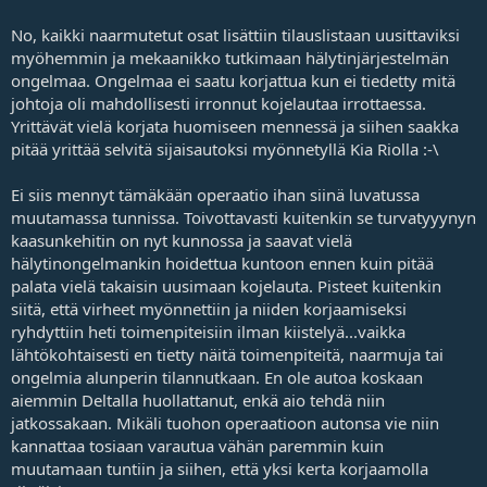
No, kaikki naarmutetut osat lisättiin tilauslistaan uusittaviksi
myöhemmin ja mekaanikko tutkimaan hälytinjärjestelmän
ongelmaa. Ongelmaa ei saatu korjattua kun ei tiedetty mitä
johtoja oli mahdollisesti irronnut kojelautaa irrottaessa.
Yrittävät vielä korjata huomiseen mennessä ja siihen saakka
pitää yrittää selvitä sijaisautoksi myönnetyllä Kia Riolla :-\
Ei siis mennyt tämäkään operaatio ihan siinä luvatussa
muutamassa tunnissa. Toivottavasti kuitenkin se turvatyyynyn
kaasunkehitin on nyt kunnossa ja saavat vielä
hälytinongelmankin hoidettua kuntoon ennen kuin pitää
palata vielä takaisin uusimaan kojelauta. Pisteet kuitenkin
siitä, että virheet myönnettiin ja niiden korjaamiseksi
ryhdyttiin heti toimenpiteisiin ilman kiistelyä...vaikka
lähtökohtaisesti en tietty näitä toimenpiteitä, naarmuja tai
ongelmia alunperin tilannutkaan. En ole autoa koskaan
aiemmin Deltalla huollattanut, enkä aio tehdä niin
jatkossakaan. Mikäli tuohon operaatioon autonsa vie niin
kannattaa tosiaan varautua vähän paremmin kuin
muutamaan tuntiin ja siihen, että yksi kerta korjaamolla