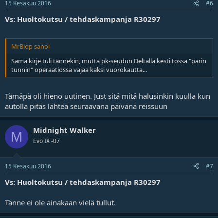
15 Kesäkuu 2016
#6
Vs: Huoltokutsu / tehdaskampanja R30297
MrBlop sanoi
Sama kirje tuli tännekin, mutta pk-seudun Deltalla kesti tossa "parin
tunnin" operaatiossa vajaa kaksi vuorokautta...
Tämäpä oli hieno uutinen. Just sitä mitä halusinkin kuulla kun
autolla pitäs lähteä seuraavana päivänä reissuun
Midnight Walker
M
Evo IX -07
15 Kesäkuu 2016
#7
Vs: Huoltokutsu / tehdaskampanja R30297
Tänne ei ole ainakaan vielä tullut.