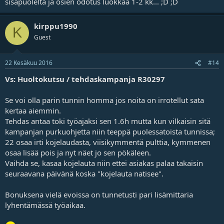
sisäpuolelta ja osien odotus luokkaa 1-2 kk... ;D ;D
kirppu1990
K
Guest
22 Kesäkuu 2016
#14
Vs: Huoltokutsu / tehdaskampanja R30297
Se voi olla parin tunnin homma jos noita on irrotellut sata
kertaa aiemmin.
Tehdas antaa toki työajaksi sen 1.6h mutta kun vilkaisin sitä
kampanjan purkuohjetta niin teeppä puolessatoista tunnissa;
22 osaa irti kojelaudasta, viisikymmentä pulttia, kymmenen
osaa lisää pois ja nyt näet jo sen pökäleen.
Vaihda se, kasaa kojelauta niin ettei asiakas palaa takaisin
seuraavana päivänä koska "kojelauta natisee".
Bonuksena vielä evoissa on tunnetusti pari lisämittaria
lyhentämässä työaikaa.