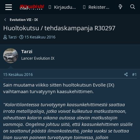
Kirjaudu sisään
Rekisteröidy
Evolution VII - IX
Huoltokutsu / tehdaskampanja R30297
V
A
Tarzi
15 Kesäkuu 2016
i
l
e
o
Tarzi
s
i
Lancer Evolution IX
t
t
i
u
k
s
15 Kesäkuu 2016
#1
e
p
t
ä
Sain muutama viikko sitten huoltokutsun Evolle (IX)
j
i
vaihtamaan turvatyynyn kaasukehittimen.
u
v
n
ä
"Kolaritilanteessa turvatyynyn kaasunkehittimestä saattaa
a
m
l
ä
irrota metallipaloja, jotka voivat kulkeutua matkustamoon,
o
ä
aiheuttaen kolarin aikana autossa oleviin matkustajiin
i
r
vammoja. Ongelma johtuu siitä, että kaasunkehittimen sisälle
t
ä
on saattanut päästä ilmankosteutta, jonka vuoksi se tuottaa
t
liian suuren paineen turvatyynyn toimiessa, jolloin
a