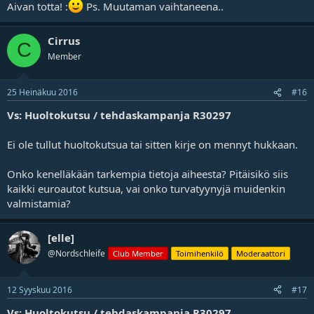
Aivan totta! :
Ps. Muutaman vaihtaneena..
eukku
Cirrus
C
Member
25 Heinäkuu 2016
#16
Vs: Huoltokutsu / tehdaskampanja R30297
Ei ole tullut huoltokutsua tai sitten kirje on mennyt hukkaan.
Onko kenelläkään tarkempia tietoja aiheesta? Pitäisikö siis
kaikki euroautot kutsua, vai onko turvatyynyjä muidenkin
valmistamia?
[elle]
@Nordschleife
Club Member
Toimihenkilö
Moderaattori
12 Syyskuu 2016
#17
Vs: Huoltokutsu / tehdaskampanja R30297