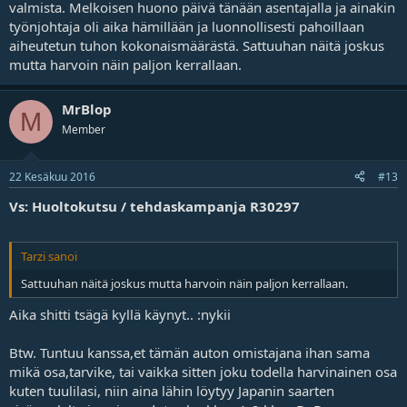
valmista. Melkoisen huono päivä tänään asentajalla ja ainakin
työnjohtaja oli aika hämillään ja luonnollisesti pahoillaan
aiheutetun tuhon kokonaismäärästä. Sattuuhan näitä joskus
mutta harvoin näin paljon kerrallaan.
MrBlop
M
Member
22 Kesäkuu 2016
#13
Vs: Huoltokutsu / tehdaskampanja R30297
Tarzi sanoi
Sattuuhan näitä joskus mutta harvoin näin paljon kerrallaan.
Aika shitti tsägä kyllä käynyt.. :nykii
Btw. Tuntuu kanssa,et tämän auton omistajana ihan sama
mikä osa,tarvike, tai vaikka sitten joku todella harvinainen osa
kuten tuulilasi, niin aina lähin löytyy Japanin saarten