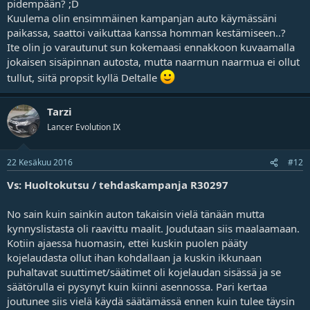
pidempään? ;D
Kuulema olin ensimmäinen kampanjan auto käymässäni
paikassa, saattoi vaikuttaa kanssa homman kestämiseen..?
Ite olin jo varautunut sun kokemaasi ennakkoon kuvaamalla
jokaisen sisäpinnan autosta, mutta naarmun naarmua ei ollut
tullut, siitä propsit kyllä Deltalle
Tarzi
Lancer Evolution IX
22 Kesäkuu 2016
#12
Vs: Huoltokutsu / tehdaskampanja R30297
No sain kuin sainkin auton takaisin vielä tänään mutta
kynnyslistasta oli raavittu maalit. Joudutaan siis maalaamaan.
Kotiin ajaessa huomasin, ettei kuskin puolen pääty
kojelaudasta ollut ihan kohdallaan ja kuskin ikkunaan
puhaltavat suuttimet/säätimet oli kojelaudan sisässä ja se
säätörulla ei pysynyt kuin kiinni asennossa. Pari kertaa
joutunee siis vielä käydä säätämässä ennen kuin tulee täysin