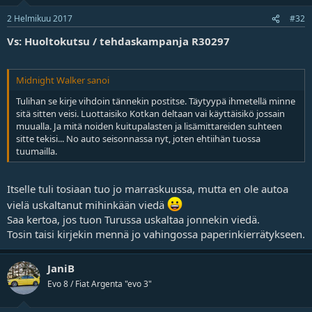
2 Helmikuu 2017
#32
Vs: Huoltokutsu / tehdaskampanja R30297
Midnight Walker sanoi
Tulihan se kirje vihdoin tännekin postitse. Täytyypä ihmetellä minne
sitä sitten veisi. Luottaisiko Kotkan deltaan vai käyttäisikö jossain
muualla. Ja mitä noiden kuitupalasten ja lisämittareiden suhteen
sitte tekisi... No auto seisonnassa nyt, joten ehtiihän tuossa
tuumailla.
Itselle tuli tosiaan tuo jo marraskuussa, mutta en ole autoa
vielä uskaltanut mihinkään viedä
Saa kertoa, jos tuon Turussa uskaltaa jonnekin viedä.
Tosin taisi kirjekin mennä jo vahingossa paperinkierrätykseen.
JaniB
Evo 8 / Fiat Argenta "evo 3"