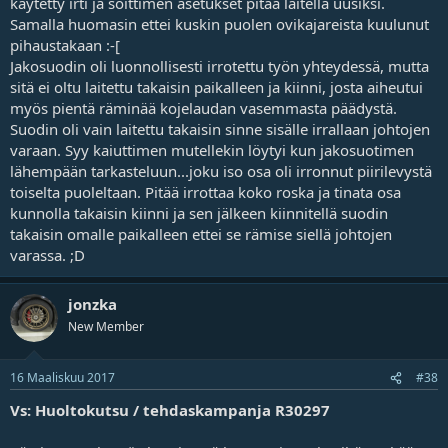
käytetty irti ja soittimen asetukset pitää laitella uusiksi.
Samalla huomasin ettei kuskin puolen ovikajareista kuulunut
pihaustakaan :-[
Jakosuodin oli luonnollisesti irrotettu työn yhteydessä, mutta
sitä ei oltu laitettu takaisin paikalleen ja kiinni, josta aiheutui
myös pientä räminää kojelaudan vasemmasta päädystä.
Suodin oli vain laitettu takaisin sinne sisälle irrallaan johtojen
varaan. Syy kaiuttimen mutellekin löytyi kun jakosuotimen
lähempään tarkasteluun...joku iso osa oli irronnut piirilevystä
toiselta puoleltaan. Pitää irrottaa koko roska ja tinata osa
kunnolla takaisin kiinni ja sen jälkeen kiinnitellä suodin
takaisin omalle paikalleen ettei se rämise siellä johtojen
varassa. ;D
jonzka
New Member
16 Maaliskuu 2017
#38
Vs: Huoltokutsu / tehdaskampanja R30297