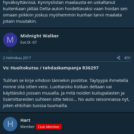
hyväksyttävissä. Kynnyslistan maalausta en uskaltanut
kuitenkaan jättää Delta-auton hoidettavaksi vaan hoidan sen
omaan piikkiin joskus myöhemmin kunhan tarvii maalata
jotain muutakin.
Midnight Walker
M
Evo IX -07
2 Helmikuu 2017
#31
Vs: Huoltokutsu / tehdaskampanja R30297
Tulihan se kirje vihdoin tännekin postitse. Täytyypä ihmetellä
minne sitä sitten veisi. Luottaisiko Kotkan deltaan vai
käyttäisikö jossain muualla. Ja mitä noiden kuitupalasten ja
lisämittareiden suhteen sitte tekisi... No auto seisonnassa nyt,
joten ehtiihän tuossa tuumailla.
Hart
H
Member
Club Member