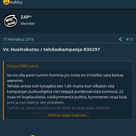
eukku
ZAP^
Member
15 Heinäkuu 2016
#15
Vs: Huoltokutsu / tehdaskampanja R30297
Kirppu1990 sanoi
Se voi olla parin tunnin homma jos noita on irrotellut sata kertaa
aiemmin.
Tehdas antaa toki työajaksi sen 1.6h mutta kun vilkaisin sitä
kampanjan purkuohjetta niin teeppä puolessatoista tunnissa; 22
osaa irti kojelaudasta, viisikymmentä pulttia, kymmenen osaa lisää
pois ja nyt näet jo sen pökäleen.
Vaihda se, kasaa kojelauta niin ettei asiakas palaa takaisin
seuraavana päivänä koska "kojelauta natisee".
Klikkaa laajentaaksesi...
Bonuksena vielä evoissa on tunnetusti pari lisämittaria
lyhentämässä työaikaa.