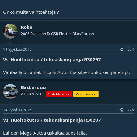
Onko muita vaihtoehtoja ?
Roba
2006 Evolution IX GSR Electric Blue/Carbon
14 Syyskuu 2016
#24
Vs: Huoltokutsu / tehdaskampanja R30297
Vantaalla oli ainakin LänsiAuto, tiiä sitten onko sen parempi.
Basbarduu
V GSR & A163
Club Member
Moderaattori
14 Syyskuu 2016
#25
Vs: Huoltokutsu / tehdaskampanja R30297
Lahden Mega-Autoa uskaltaa suositella.