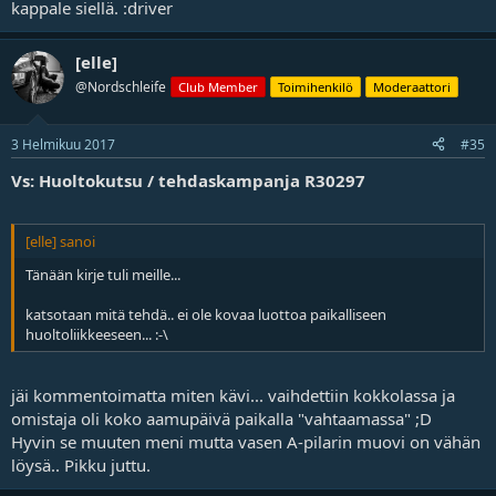
kappale siellä. :driver
[elle]
@Nordschleife
Club Member
Toimihenkilö
Moderaattori
3 Helmikuu 2017
#35
Vs: Huoltokutsu / tehdaskampanja R30297
[elle] sanoi
Tänään kirje tuli meille...
katsotaan mitä tehdä.. ei ole kovaa luottoa paikalliseen
huoltoliikkeeseen... :-\
jäi kommentoimatta miten kävi... vaihdettiin kokkolassa ja
omistaja oli koko aamupäivä paikalla "vahtaamassa" ;D
Hyvin se muuten meni mutta vasen A-pilarin muovi on vähän
löysä.. Pikku juttu.