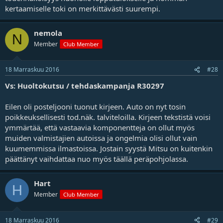
kertaamiselle toki on merkittävästi suurempi.
nemola
N
Member
Club Member
18 Marraskuu 2016
#28
Vs: Huoltokutsu / tehdaskampanja R30297
Eilen oli posteljooni tuonut kirjeen. Auto on nyt tosin
poikkeuksellisesti tod.näk. talviteloilla. Kirjeen tekstistä voisi
ymmärtää, että vastaavia komponentteja on ollut myös
muiden valmistajien autoissa ja ongelmia olisi ollut vain
kuumemmissa ilmastoissa. Jostain syystä Mitsu on kuitenkin
päättänyt vaihdattaa nuo myös täällä peräpohjolassa.
Hart
H
Member
Club Member
18 Marraskuu 2016
#29