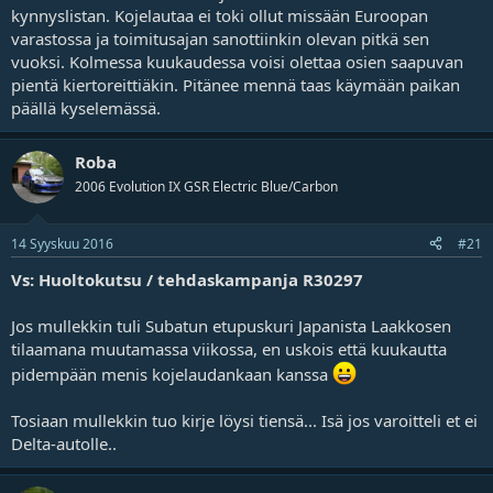
kynnyslistan. Kojelautaa ei toki ollut missään Euroopan
varastossa ja toimitusajan sanottiinkin olevan pitkä sen
vuoksi. Kolmessa kuukaudessa voisi olettaa osien saapuvan
pientä kiertoreittiäkin. Pitänee mennä taas käymään paikan
päällä kyselemässä.
Roba
2006 Evolution IX GSR Electric Blue/Carbon
14 Syyskuu 2016
#21
Vs: Huoltokutsu / tehdaskampanja R30297
Jos mullekkin tuli Subatun etupuskuri Japanista Laakkosen
tilaamana muutamassa viikossa, en uskois että kuukautta
pidempään menis kojelaudankaan kanssa
Tosiaan mullekkin tuo kirje löysi tiensä... Isä jos varoitteli et ei
Delta-autolle..