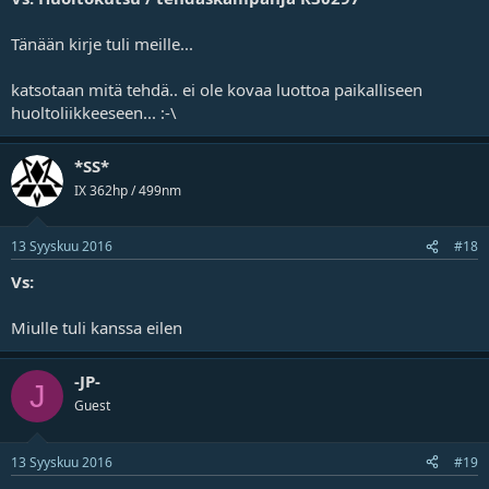
Tänään kirje tuli meille...
katsotaan mitä tehdä.. ei ole kovaa luottoa paikalliseen
huoltoliikkeeseen... :-\
*SS*
IX 362hp / 499nm
13 Syyskuu 2016
#18
Vs:
Miulle tuli kanssa eilen
-JP-
J
Guest
13 Syyskuu 2016
#19