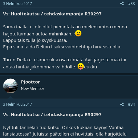
3 Helmikuu 2017
#33
Vs: Huoltokutsu / tehdaskampanja R30297
Sama täällä, ei ole ollut pienintäkään mielenkiintoa mennä
hajotuttamaan autoa mihinkään. :
Lappu tais tulla jo syyskuussa.
Eipä siinä taida Deltan lisäksi vaihtoehtoja hirveästi olla.
Turun Delta ei esimerkiksi osaa ilmata Ayc-järjestelmää tai
antaa hintaa jakohihnan vaihdolle.
eukku
Pjoottor
New Member
3 Helmikuu 2017
#34
Vs: Huoltokutsu / tehdaskampanja R30297
Nyt tuli tännekin tuo kutsu. Onkos kukaan käynyt Vantaa
länsiautossa? Jutuista päätellen ei huvittaisi olla harjoittelu