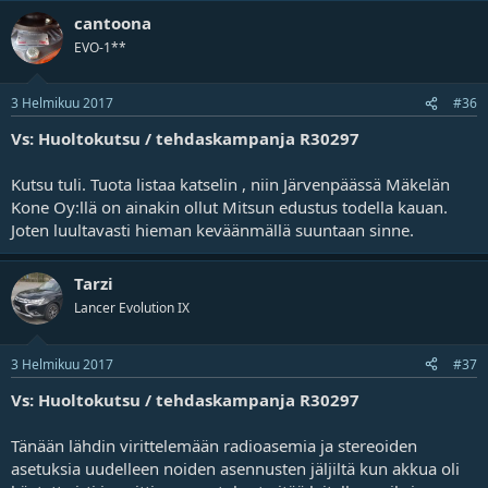
cantoona
EVO-1**
3 Helmikuu 2017
#36
Vs: Huoltokutsu / tehdaskampanja R30297
Kutsu tuli. Tuota listaa katselin , niin Järvenpäässä Mäkelän
Kone Oy:llä on ainakin ollut Mitsun edustus todella kauan.
Joten luultavasti hieman keväänmällä suuntaan sinne.
Tarzi
Lancer Evolution IX
3 Helmikuu 2017
#37
Vs: Huoltokutsu / tehdaskampanja R30297
Tänään lähdin virittelemään radioasemia ja stereoiden
asetuksia uudelleen noiden asennusten jäljiltä kun akkua oli