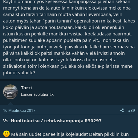
Käytin omani myös kyseisessä kampanjassa ja eihän sekään
mennyt Konalan delta autolla niinkuin elokuvissa melkeinpä
samaistun tarzin tarinaan mutta vähän lievempänä, vein
auton myös tähän "parin tunnin" operaatioon mikä kesti lähes
koko päivän ja autoa noutamaan, kaikki oli ok ennenkuin
istuin kuskin penkille mankka irvistää, koelaudassa naarmut,
puhaltimen suulake apparin puolelta päin vit... noh takaisin
työn johtoon ja auto jäi vielä päiväksi deltalle hain seuraavana
päivänä kaikki ok paitsi mankka vähän vielä irvisti annoin
olla.. noh nyt on kolmas käynti tulossa huomasin että
sisävalot ei toimi olenkaan (Sulake ok) eikös a-pilarissa mene
johdot valoille?
Tarzi
Lancer Evolution IX
16 Maaliskuu 2017
#39
Vs: Huoltokutsu / tehdaskampanja R30297
Mä sain uudet paneelit ja kojelaudat Deltan piikkiin kun