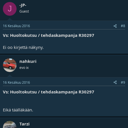
-JP-
J
Guest
16 Kesäkuu 2016
#8
Vs: Huoltokutsu / tehdaskampanja R30297
Ei oo kirjettä näkyny.
nahkuri
evo ix
16 Kesäkuu 2016
#9
Vs: Huoltokutsu / tehdaskampanja R30297
Eikä täälläkään.
Tarzi