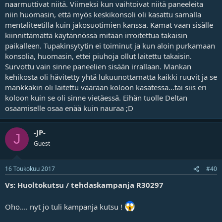
naarmuttivat niitä. Viimeksi kun vaihtoivat niitä paneeleita
niin huomasin, että myös keskikonsoli oli kasattu samalla
mentaliteetilla kuin jakosuotimien kanssa. Kamat vaan sisälle
kiinnittämättä käytännössä mitään irroitettua takaisin
paikalleen. Tupakinsytytin ei toiminut ja kun aloin purkamaan
konsolia, huomasin, ettei piuhoja ollut laitettu takaisin.
Survottu vain sinne paneelien sisään irrallaan. Mankan
kehikosta oli hävitetty yhtä lukuunottamatta kaikki ruuvit ja se
mankkakin oli laitettu väärään koloon kasatessa...tai siis eri
koloon kuin se oli sinne vietäessä. Eihän tuolle Deltan
osaamiselle osaa enää kuin nauraa ;D
-JP-
J
Guest
16 Toukokuu 2017
#40
Vs: Huoltokutsu / tehdaskampanja R30297
Oho.... nyt jo tuli kampanja kutsu !