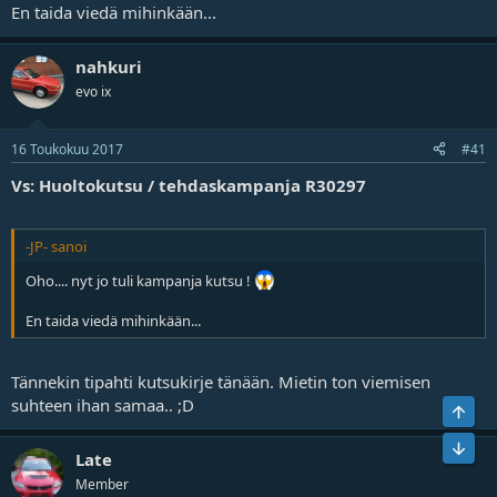
En taida viedä mihinkään...
nahkuri
evo ix
16 Toukokuu 2017
#41
Vs: Huoltokutsu / tehdaskampanja R30297
-JP- sanoi
Oho.... nyt jo tuli kampanja kutsu !
En taida viedä mihinkään...
Tännekin tipahti kutsukirje tänään. Mietin ton viemisen
suhteen ihan samaa.. ;D
Ylös
Bot
Late
Member