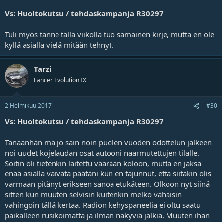
Vs: Huoltokutsu / tehdaskampanja R30297
Tuli myös tänne tällä viikolla tuo samainen kirje, mutta en ole
kyllä asialla vielä mitään tehnyt.
Tarzi
Lancer Evolution IX
2 Helmikuu 2017
#30
Vs: Huoltokutsu / tehdaskampanja R30297
Tänäänhän mä jo sain noin puolen vuoden odottelun jälkeen
noi uudet kojelaudan osat autooni naarmutettujen tilalle.
Soitin oli tietenkin laitettu väärään koloon, mutta en jaksa
enää asialla vaivata päätäni kun en tajunnut, että siitäkin olis
varmaan pitänyt erikseen sanoa etukäteen. Olkoon nyt siinä
sitten kun muuten selvisin kuitenkin melko vähäisin
vahingoin tällä kertaa. Radion kehyspaneelia ei oltu saatu
paikalleen rusikoimatta ja ilman näkyviä jälkiä. Muuten ihan