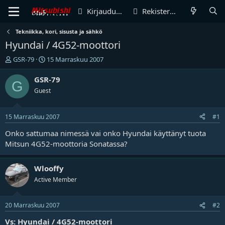
Kirjaudu sisään
Rekisteröidy
Tekniikka, kori, sisusta ja sähkö
Hyundai / 4G52-moottori
V
A
GSR-79
15 Marraskuu 2007
i
l
e
o
GSR-79
G
s
i
Guest
t
t
i
u
k
s
15 Marraskuu 2007
#1
e
p
t
ä
Onko
sattumaa
nimessä vai onko Hyundai käyttänyt tuota
j
i
Mitsun 4G52-moottoria Sonatassa?
u
v
n
ä
a
m
Wlooffy
l
ä
Active Member
o
ä
i
r
t
ä
20 Marraskuu 2007
#2
t
Vs: Hyundai / 4G52-moottori
a