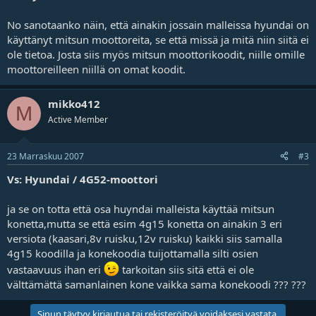
j
a
No sanotaanko näin, että ainakin jossain malleissa hyundai on
käyttänyt mitsun moottoreita, se että missä ja mitä niin siitä ei
ole tietoa. Josta siis myös mitsun moottorikoodit, niille omille
moottoreilleen niillä on omat koodit.
mikko412
M
Active Member
23 Marraskuu 2007
#3
Vs: Hyundai / 4G52-moottori
ja se on totta että osa huyndai malleista käyttää mitsun
konetta,mutta se että esim 4g15 konetta on ainakin 3 eri
versiota (kaasari,8v ruisku,12v ruisku) kaikki siis samalla
4g15 koodilla ja konekoodia tuijottamalla silti osien
vastaavuus ihan eri
tarkoitan siis sitä että ei ole
välttämättä samanlainen kone vaikka sama konekoodi ??? ???
Sinun täytyy kirjautua tai rekisteröityä voidaksesi vastata.