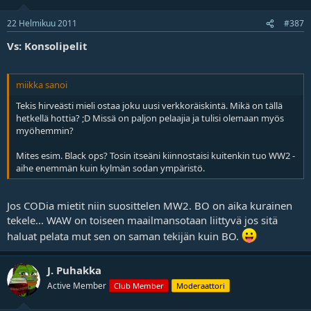
22 Helmikuu 2011
#387
Vs: Konsolipelit
miikka sanoi
Tekis hirveästi mieli ostaa joku uusi verkkoräiskintä. Mikä on tällä
hetkellä hottia? ;D Missä on paljon pelaajia ja tulisi olemaan myös
myöhemmin?
Mites esim. Black ops? Tosin itseäni kiinnostaisi kuitenkin tuo WW2 -
aihe enemmän kuin kylmän sodan ympäristö.
Jos CODia mietit niin suosittelen MW2. BO on aika kurainen
tekele... WAW on toiseen maailmansotaan liittyvä jos sitä
haluat pelata mut sen on saman tekijän kuin BO.
J. Puhakka
Active Member
Club Member
Moderaattori