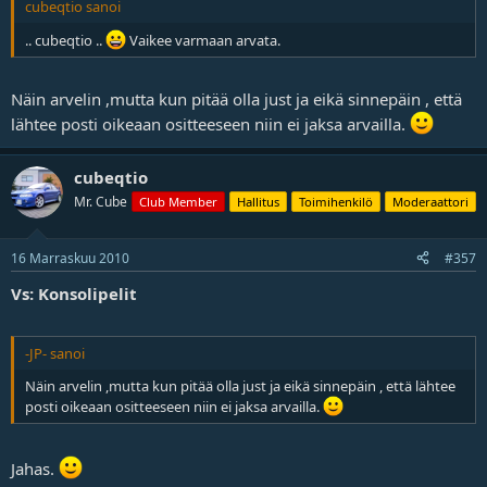
cubeqtio sanoi
.. cubeqtio ..
Vaikee varmaan arvata.
Näin arvelin ,mutta kun pitää olla just ja eikä sinnepäin , että
lähtee posti oikeaan ositteeseen niin ei jaksa arvailla.
cubeqtio
Mr. Cube
Club Member
Hallitus
Toimihenkilö
Moderaattori
16 Marraskuu 2010
#357
Vs: Konsolipelit
-JP- sanoi
Näin arvelin ,mutta kun pitää olla just ja eikä sinnepäin , että lähtee
posti oikeaan ositteeseen niin ei jaksa arvailla.
Jahas.