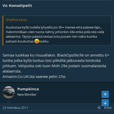
Vs: Konsolipelit
Shadow sanoi
Kuulostaa kyllä todella lyhyeltä jos 5h+ menee että pääsee läpi...
Halvimmillaan olen tuota nähny johonkin 43e enkä pidä sitä vielä
alelaarina. Täytys päästä testaa tota jossain niin näkis kuinka
pahasti koukuttaa
eukku
Samaa luokkaa ku muuallakin. BlackOpsille:lle on annettu 6+
tuntia jotka kyllä tuntuu tosi pitkältä jatkuvasta toistosta
johtuen. Velipoika osti tuon Moh 29e jostain suomalaisesta
alalaarista.
Amazon.Co.UK:sta saanee pelin 25e.
Pumpkinca
Ylös
New Member
Bot
23 Helmikuu 2011
#394