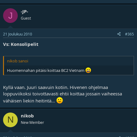
-JP-
J
Guest
21 Joulukuu 2010
#365
Vs: Konsolipelit
nikob sanoi
Huomennahan pitäisi koittaa BC2 Vietnam
Kyllä vaan. Juuri saavuin kotiin. Hivenen ohjelmaa
loppuviikoksi toivottavasti ehtii koittaa jossain vaiheessa
vähäisen liekin heitintä...
nikob
N
New Member