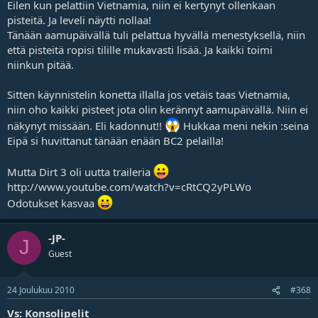
Eilen kun pelattiin Vietnamia, niin ei kertynyt ollenkaan
pisteitä. Ja leveli näytti nollaa!
Tänään aamupäivällä tuli pelattua hyvällä menestyksellä, niin
että pisteitä ropisi tilille mukavasti lisää. Ja kaikki toimi
niinkun pitää.
Sitten käynnistelin konetta illalla jos vetäis taas Vietnamia,
niin oho kaikki pisteet jota olin kerännyt aamupäivällä. Niin ei
näkynyt missään. Eli kadonnut!!
Hukkaa meni nekin :seina
Eipä si huvittanut tänään enään BC2 pelailla!
Mutta Dirt 3 oli uutta traileria
http://www.youtube.com/watch?v=cRtCQ2yPLWo
Odotukset kasvaa
-JP-
J
Guest
24 Joulukuu 2010
#368
Vs: Konsolipelit