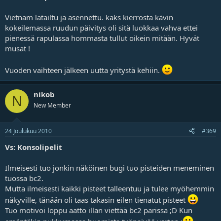
Vietnam latailtu ja asennettu. kaks kierrosta kävin
kokeilemassa ruudun päivitys oli sitä luokkaa vahva ettei
pienessä rapulassa hommasta tullut oikein mitään. Hyvät
musat !
Vuoden vaihteen jälkeen uutta yritystä kehiin.
nikob
N
New Member
24 Joulukuu 2010
#369
Vs: Konsolipelit
Ilmeisesti tuo jonkin näköinen bugi tuo pisteiden meneminen
tuossa bc2.
Mutta ilmeisesti kaikki pisteet talleentuu ja tulee myöhemmin
näkyville, tänään oli taas takasin eilen tienatut pisteet
Tuo motivoi loppu aatto illan viettää bc2 parissa ;D Kun