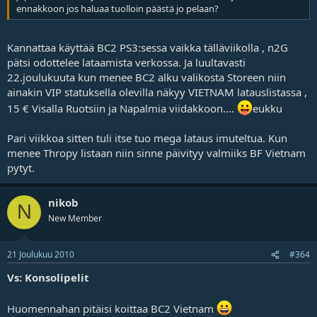
ennakkoon jos haluaa tuolloin päästä jo pelaan?
Kannattaa käyttää BC2 PS3:sessa vaikka tälläviikolla , n2G
pätsi odottelee lataamista verkossa. Ja luultavasti
22.joulukuuta kun menee BC2 alku valikosta Storeen niin
ainakin VIP statuksella olevilla näkyy VIETNAM latauslistassa ,
15 € Visalla Ruotsiin ja Napalmia viidakkoon....
eukku
Pari viikkoa sitten tuli itse tuo mega lataus imuteltua. Kun
menee Thropy listaan niin sinne päivityy valmiiks BF Vietnam
pytyt.
nikob
N
New Member
21 Joulukuu 2010
#364
Vs: Konsolipelit
Huomennahan pitäisi koittaa BC2 Vietnam