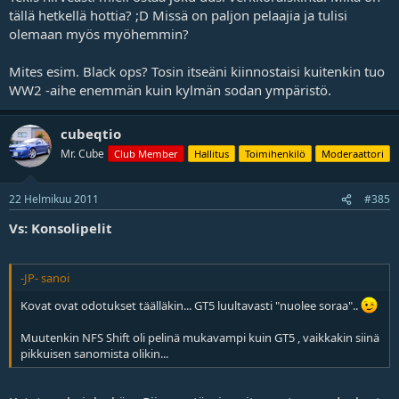
tällä hetkellä hottia? ;D Missä on paljon pelaajia ja tulisi
olemaan myös myöhemmin?
Mites esim. Black ops? Tosin itseäni kiinnostaisi kuitenkin tuo
WW2 -aihe enemmän kuin kylmän sodan ympäristö.
cubeqtio
Mr. Cube
Club Member
Hallitus
Toimihenkilö
Moderaattori
22 Helmikuu 2011
#385
Vs: Konsolipelit
-JP- sanoi
Kovat ovat odotukset täälläkin... GT5 luultavasti "nuolee soraa"..
Muutenkin NFS Shift oli pelinä mukavampi kuin GT5 , vaikkakin siinä
pikkuisen sanomista olikin...