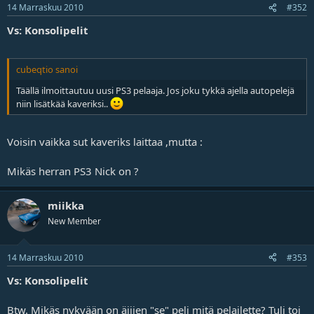
14 Marraskuu 2010
j
#352
a
Vs: Konsolipelit
cubeqtio sanoi
Täällä ilmoittautuu uusi PS3 pelaaja. Jos joku tykkä ajella autopelejä
niin lisätkää kaveriksi..
Voisin vaikka sut kaveriks laittaa ,mutta :
Mikäs herran PS3 Nick on ?
miikka
New Member
14 Marraskuu 2010
#353
Vs: Konsolipelit
Btw. Mikäs nykyään on äijien "se" peli mitä pelailette? Tuli toi