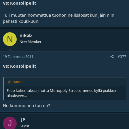
Vs: Konsolipelit
Tuli muuten hommattua tuohon ne lisäosat kun jäin niin
pahasti koukkuun.
nikob
N
New Member
19 Tammikuu 2011
#377
Vs: Konsolipelit
-JP- sanoi
Ei oo kokemuksia ,mutta Monopoly Streets menee kyllä piakkoin
tilaukseen...
No kummoinen tuo on?
-JP-
J
Guest