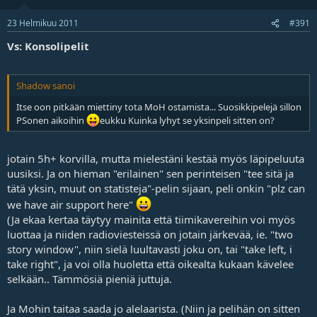
23 Helmikuu 2011
#391
Vs: Konsolipelit
Shadow sanoi
Itse oon pitkään miettiny tota MoH ostamista... Suosikkipelejä sillon
PSonen aikoihin
eukku Kuinka lyhyt se yksinpeli sitten on?
jotain 5h+ korvilla, mutta mielestäni kestää myös läpipeluuta
uusiksi. Ja on hieman "erilainen" sen perinteisen "tee sitä ja
tätä yksin, muut on statisteja"-pelin sijaan, peli onkin "plz can
we have air support here"
(Ja ekaa kertaa täytyy mainita että tiimikavereihin voi myös
luottaa ja niiden radioviesteissä on jotain järkevää, ie. "two
story window", niin sielä luultavasti joku on, tai "take left, i
take right", ja voi olla huoletta että oikealta kukaan kävelee
selkään.. Tämmösiä pieniä juttuja.
Ja Mohin taitaa saada jo alelaarista. (Niin ja pelihän on sitten