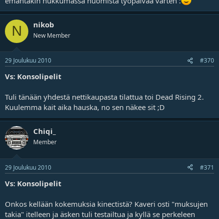
emäntäkin nukkumassa huomista työpaivää varten :
nikob
N
New Member
29 Joulukuu 2010
#370
Vs: Konsolipelit
Tuli tänään yhdestä nettikaupasta tilattua toi Dead Rising 2.
Kuulemma kait aika hauska, no sen näkee sit ;D
Chiqi_
Member
29 Joulukuu 2010
#371
Vs: Konsolipelit
Onkos kellään kokemuksia kinectistä? Kaveri osti "muksujen
takia" itelleen ja äsken tuli testailtua ja kyllä se perkeleen