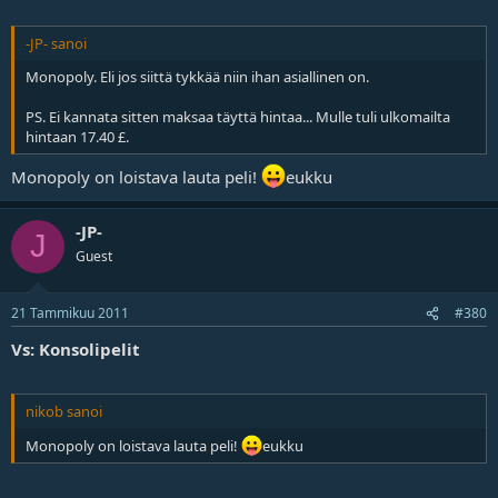
-JP- sanoi
Monopoly. Eli jos siittä tykkää niin ihan asiallinen on.
PS. Ei kannata sitten maksaa täyttä hintaa... Mulle tuli ulkomailta
hintaan 17.40 £.
Monopoly on loistava lauta peli!
eukku
-JP-
J
Guest
21 Tammikuu 2011
#380
Vs: Konsolipelit
nikob sanoi
Monopoly on loistava lauta peli!
eukku