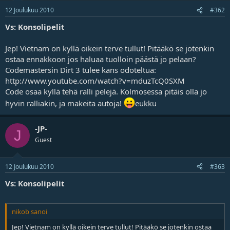
12 Joulukuu 2010
#362
Vs: Konsolipelit
Jep! Vietnam on kyllä oikein terve tullut! Pitääkö se jotenkin
ostaa ennakkoon jos haluaa tuolloin päästä jo pelaan?
Codemastersin Dirt 3 tulee kans odoteltua:
http://www.youtube.com/watch?v=mduzTcQ0SXM
Code osaa kyllä tehä ralli pelejä. Kolmosessa pitäis olla jo
hyvin ralliakin, ja makeita autoja!
eukku
-JP-
J
Guest
12 Joulukuu 2010
#363
Vs: Konsolipelit
nikob sanoi
Jep! Vietnam on kyllä oikein terve tullut! Pitääkö se jotenkin ostaa