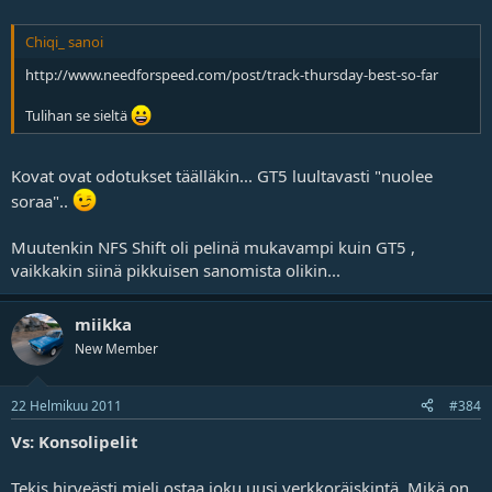
Chiqi_ sanoi
http://www.needforspeed.com/post/track-thursday-best-so-far
Tulihan se sieltä
Kovat ovat odotukset täälläkin... GT5 luultavasti "nuolee
soraa"..
Muutenkin NFS Shift oli pelinä mukavampi kuin GT5 ,
vaikkakin siinä pikkuisen sanomista olikin...
miikka
New Member
22 Helmikuu 2011
#384
Vs: Konsolipelit
Tekis hirveästi mieli ostaa joku uusi verkkoräiskintä. Mikä on