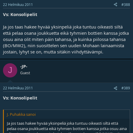
22 Helmikuu 2011
#388
Vs: Konsolipelit
Ja jos taas hakee hyvää yksinpeliä joka tuntuu oikeasti siltä
että pelaa osana joukkuetta eikä tyhmien bottien kanssa jotka
osuu aina olit miten päin tahansa, ja kuinka piilossa tahansa
(BO/MW2), niin suosittelen sen uuden Mohaan lainaamista
jostain, lyhyt se on, mutta sitäkin viihdyttävämpi.
-JP-
J
Guest
22 Helmikuu 2011
#389
Vs: Konsolipelit
J. Puhakka sanoi
Ja jos taas hakee hyvää yksinpeliä joka tuntuu oikeasti siltä että
pelaa osana joukkuetta eikä tyhmien bottien kanssa jotka osuu aina