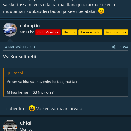
saikku tossa ni vois olla parina iltana jopa aikaa kokeilla
muutaman kuukauden tauon jälkeen pelatakin
cubeqtio
Mr. Cube
Club Member
Hallitus
Toimihenkilö
Moderaattori
14 Marraskuu 2010
#354
Vs: Konsolipelit
-JP- sanoi
Voisin vaikka sut kaveriks laittaa ,mutta :
Mikäs herran PS3 Nick on ?
.. cubeqtio ..
Vaikee varmaan arvata.
Chiqi_
Member