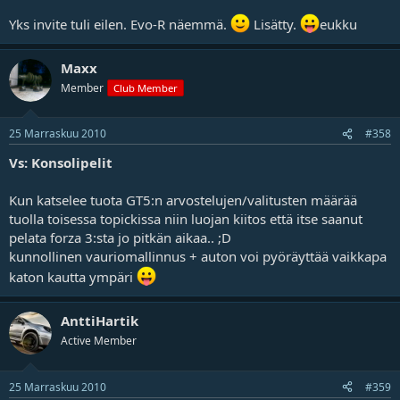
Yks invite tuli eilen. Evo-R näemmä.
Lisätty.
eukku
Maxx
Member
Club Member
25 Marraskuu 2010
#358
Vs: Konsolipelit
Kun katselee tuota GT5:n arvostelujen/valitusten määrää
tuolla toisessa topickissa niin luojan kiitos että itse saanut
pelata forza 3:sta jo pitkän aikaa.. ;D
kunnollinen vauriomallinnus + auton voi pyöräyttää vaikkapa
katon kautta ympäri
AnttiHartik
Active Member
25 Marraskuu 2010
#359