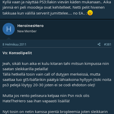
Kyllä vaan ja näyttää PS3:llakin vievän käden mukanaan.. Aika
jänniä eri peli moodeja ovat kehitelleet. Netti pelit hivenen
takkuaa kun välillä serverit jumittelee.... no EA.. :
HeroinesHero
H
New Member
8 Helmikuu 2011
#381
Vs: Konsolipelit
Jeah, sikäli kun aika ei kulu kitaran tahi mitsun kimpussa niin
saatan sleikkarilla pelailla!
Tällä hetkellä tosin vain call of dutyjen merkeissä, mutta
saattaa tuo gt5/bäfärikin päätyä lähiaikoina hyllyyn (toki noita
ps3 pelejä löytyy 20-30 joten ei se codi ehdoton ole)!
Mutta jos rento peliseura kelpaa niin Psn nick olis
HateTheHero saa ihan vapaasti lisäillä!
Nyt tosin on netin kanssa pientä bropleemia joten sleikkarin