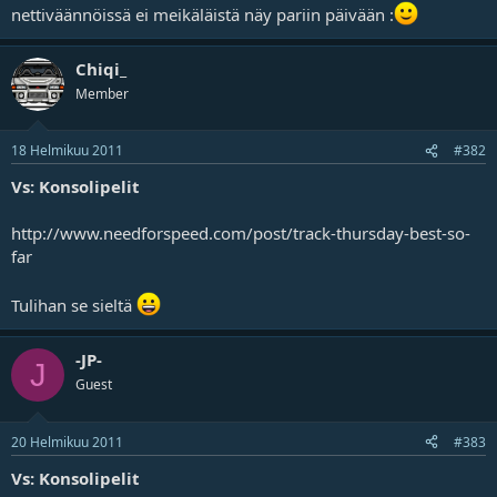
nettiväännöissä ei meikäläistä näy pariin päivään :
Chiqi_
Member
18 Helmikuu 2011
#382
Vs: Konsolipelit
http://www.needforspeed.com/post/track-thursday-best-so-
far
Tulihan se sieltä
-JP-
J
Guest
20 Helmikuu 2011
#383
Vs: Konsolipelit