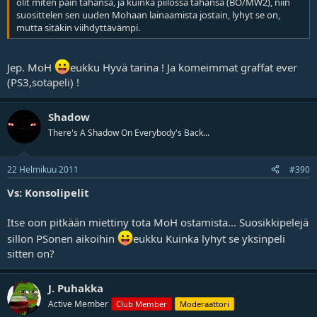
olit miten päin tahansa, ja kuinka piilossa tahansa (BO/MW2), niin
suosittelen sen uuden Mohaan lainaamista jostain, lyhyt se on,
mutta sitäkin viihdyttävämpi.
Jep. MoH
eukku Hyvä tarina ! Ja komeimmat graffat ever
(PS3,sotapeli) !
Shadow
There's A Shadow On Everybody's Back...
22 Helmikuu 2011
#390
Vs: Konsolipelit
Itse oon pitkään miettiny tota MoH ostamista... Suosikkipelejä
sillon PSonen aikoihin
eukku Kuinka lyhyt se yksinpeli
sitten on?
J. Puhakka
Active Member
Club Member
Moderaattori