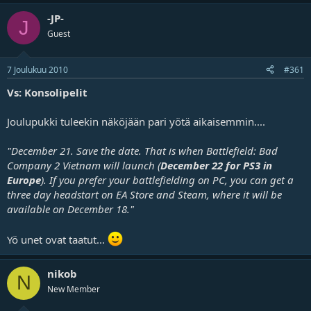
-JP-
J
Guest
7 Joulukuu 2010
#361
Vs: Konsolipelit
Joulupukki tuleekin näköjään pari yötä aikaisemmin....
"December 21. Save the date. That is when Battlefield: Bad
Company 2 Vietnam will launch (
December 22 for PS3 in
Europe
). If you prefer your battlefielding on PC, you can get a
three day headstart on EA Store and Steam, where it will be
available on December 18."
Yö unet ovat taatut...
nikob
N
New Member