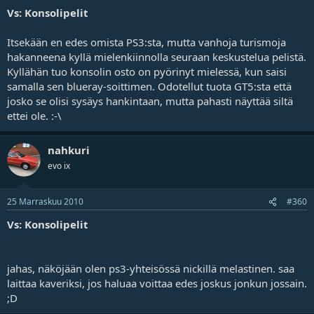
Vs: Konsolipelit
Itsekään en edes omista PS3:sta, mutta vanhoja turismoja
hakanneena kyllä mielenkiinnolla seuraan keskustelua pelistä.
Kyllähän tuo konsolin osto on pyörinyt mielessä, kun saisi
samalla sen blueray-soittimen. Odotellut tuota GT5:sta että
josko se olisi sysäys hankintaan, mutta pahasti näyttää siltä
ettei ole. :-\
nahkuri
evo ix
25 Marraskuu 2010
#360
Vs: Konsolipelit
jahas, näköjään olen ps3-yhteisössä nickillä melastinen. saa
laittaa kaveriksi, jos haluaa voittaa edes joskus jonkun jossain.
;D