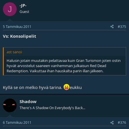
-JP-
J
Guest
5 Tammikuu 2011
#375
Vs: Konsolipelit
ast sanoi
Halusin jotain muutakin pelattavaa kuin Gran Turismon joten ostin
hyvät arvostelut saaneen vanhemman julkaisun Red Dead
Redemption. Vaikuttaa ihan hauskalta parin illan jälkeen.
Kyllä se on melko hyvä tarina.
eukku
Shadow
There's A Shadow On Everybody's Back...
6 Tammikuu 2011
#376