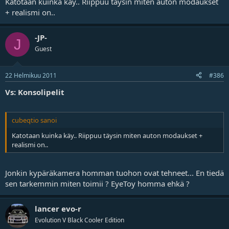
Katotaan kuinka käy.. Riippuu täysin miten auton modaukset
+ realismi on..
-JP-
J
Guest
22 Helmikuu 2011
#386
Vs: Konsolipelit
cubeqtio sanoi
Katotaan kuinka käy.. Riippuu täysin miten auton modaukset +
realismi on..
Jonkin kypäräkamera homman tuohon ovat tehneet... En tiedä
sen tarkemmin miten toimii ? EyeToy homma ehkä ?
lancer evo-r
Evolution V Black Cooler Edition