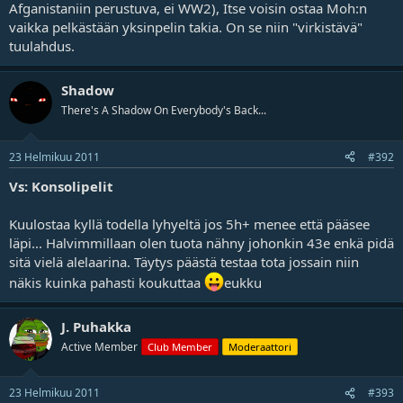
Afganistaniin perustuva, ei WW2), Itse voisin ostaa Moh:n
vaikka pelkästään yksinpelin takia. On se niin "virkistävä"
tuulahdus.
Shadow
There's A Shadow On Everybody's Back...
23 Helmikuu 2011
#392
Vs: Konsolipelit
Kuulostaa kyllä todella lyhyeltä jos 5h+ menee että pääsee
läpi... Halvimmillaan olen tuota nähny johonkin 43e enkä pidä
sitä vielä alelaarina. Täytys päästä testaa tota jossain niin
näkis kuinka pahasti koukuttaa
eukku
J. Puhakka
Active Member
Club Member
Moderaattori
23 Helmikuu 2011
#393