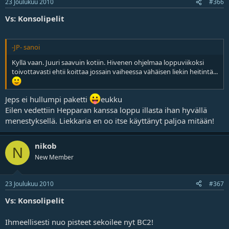
23 Joulukuu 2010
#366
Vs: Konsolipelit
-JP- sanoi
Kyllä vaan. Juuri saavuin kotiin. Hivenen ohjelmaa loppuviikoksi
toivottavasti ehtii koittaa jossain vaiheessa vähäisen liekin heitintä...
Jeps ei hullumpi paketti
eukku
Eilen vedettiin Hepparan kanssa loppu illasta ihan hyvällä
menestyksellä. Liekkaria en oo itse käyttänyt paljoa mitään!
nikob
N
New Member
23 Joulukuu 2010
#367
Vs: Konsolipelit
Ihmeellisesti nuo pisteet sekoilee nyt BC2!