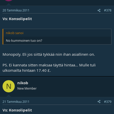
20 Tammikuu 2011
#378
Vs: Konsolipelit
nikob sanoi
No kummoinen tuo on?
Monopoly. Eli jos siittä tykkää niin ihan asiallinen on.
PS. Ei kannata sitten maksaa täyttä hintaa... Mulle tuli
ulkomailta hintaan 17.40 £.
nikob
N
New Member
21 Tammikuu 2011
#379
Vs: Konsolipelit