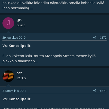
hauskaa oli vaikka idiootilta näyttääkin(omalla kohdalla kyllä
ihan normaalia)....
-JP-
J
Guest
29 Joulukuu 2010
#372
Vs: Konsolipelit
Ei oo kokemuksia ,mutta Monopoly Streets menee kyllä
piakkoin tilaukseen...
ast
Z27AG
5 Tammikuu 2011
#373
Vs: Konsolipelit
Halusin jotain muutakin pelattavaa kuin Gran Turismon joten