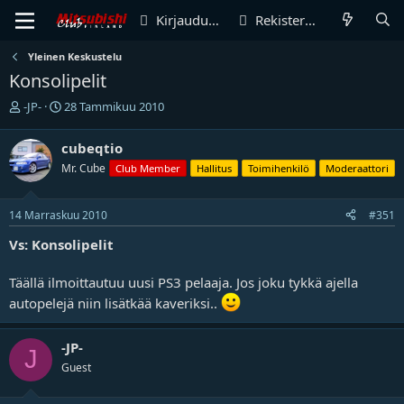
Kirjaudu sisään
Rekisteröidy
Yleinen Keskustelu
Konsolipelit
V
A
-JP-
28 Tammikuu 2010
i
l
e
o
cubeqtio
s
i
Mr. Cube
Club Member
Hallitus
Toimihenkilö
Moderaattori
t
t
i
u
k
s
14 Marraskuu 2010
#351
e
p
t
ä
Vs: Konsolipelit
j
i
u
v
Täällä ilmoittautuu uusi PS3 pelaaja. Jos joku tykkä ajella
n
ä
a
m
autopelejä niin lisätkää kaveriksi..
l
ä
o
ä
-JP-
i
r
J
t
ä
Guest
t
a