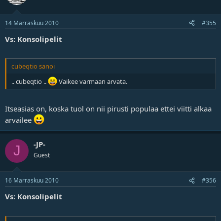
14 Marraskuu 2010
#355
Vs: Konsolipelit
cubeqtio sanoi
.. cubeqtio ..
Vaikee varmaan arvata.
Itseasias on, koska tuol on nii pirusti populaa ettei viitti alkaa
arvailee
-JP-
J
Guest
16 Marraskuu 2010
#356
Vs: Konsolipelit