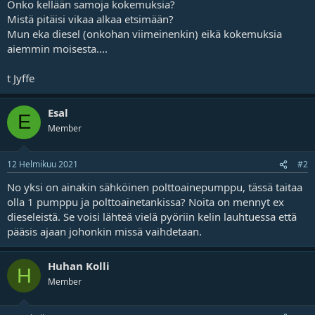
Onko kellään samoja kokemuksia?
j
Mistä pitäisi vikaa alkaa etsimään?
a
Mun eka diesel (onkohan viimeinenkin) eikä kokemuksia
aiemmin moisesta....
t Jyffe
Esal
E
Member
12 Helmikuu 2021
#2
No yksi on ainakin sähköinen polttoainepumppu, tässä taitaa
olla 1 pumppu ja polttoainetankissa? Noita on mennyt ex
dieseleistä. Se voisi lähteä vielä pyöriin kelin lauhtuessa että
pääsis ajaan johonkin missä vaihdetaan.
Huhan Kolli
H
Member