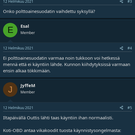
12 Helmikuu 2021
#3
Onko polttoainesuodatin vaihdettu syksyllä?
Esal
E
Member
12 Helmikuu 2021
#4
Ei polttoainesuodatin varmaa noin tukkoon voi hetkessä
mennä että ei käyntiin lähde. Kunnon kiihdytyksissä varmaan
ensin alkaa tökkimään.
JyffeM
J
Member
12 Helmikuu 2021
#5
Iltapäivällä Outtis lähti taas käyntiin ihan normaalisti.
Koti-OBD antaa vikakoodit tuosta käynnistysongelmasta: