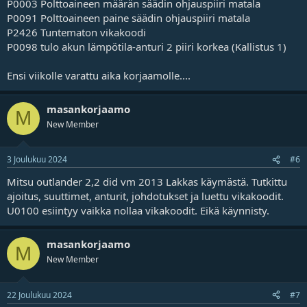
P0003 Polttoaineen määrän säädin ohjauspiiri matala
P0091 Polttoaineen paine säädin ohjauspiiri matala
P2426 Tuntematon vikakoodi
P0098 tulo akun lämpötila-anturi 2 piiri korkea (Kallistus 1)
Ensi viikolle varattu aika korjaamolle....
masankorjaamo
M
New Member
3 Joulukuu 2024
#6
Mitsu outlander 2,2 did vm 2013 Lakkas käymästä. Tutkittu
ajoitus, suuttimet, anturit, johdotukset ja luettu vikakoodit.
U0100 esiintyy vaikka nollaa vikakoodit. Eikä käynnisty.
masankorjaamo
M
New Member
22 Joulukuu 2024
#7