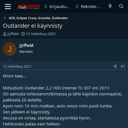
Kirjaudu sisään
Rekisteröidy
ASX, Eclipse Cross, Grandis, Outlander
Outlander ei käynnisty
V
A
JyffeM
12 Helmikuu 2021
i
l
e
o
JyffeM
J
s
i
Member
t
t
i
u
k
s
12 Helmikuu 2021
#1
e
p
t
ä
Moro taas...
j
i
u
v
Mitsubishi Outlander 2,2 HDI Intense TC-SST vm 2011
n
ä
Oli aamulla lohkolämmittimessä ja lähti käyntiin normaalisti,
a
m
pakkasta 20 astetta.
l
ä
Ajoin noin 10 min matkan, auto seisoi noin puoli tuntia.
o
ä
i
r
Sen jälkeen ei käynnisty.
t
ä
Akussa on virtaa, startatessa pyörittää hyvin.
t
Hehkuvalo palaa vain hetken.
a