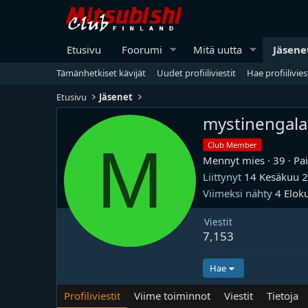
Etusivu
Foorumi
Mitä uutta
Jäsene
Tämänhetkiset kävijät
Uudet profiiliviestit
Hae profiilivies
Etusivu
Jäsenet
mystinengala
M
Club Member
Mennyt mies
·
39
·
Pa
Liittynyt
14 Kesäkuu 
Viimeksi nähty
4 Elok
Viestit
7,153
Hae
Profiliviestit
Viime toiminnot
Viestit
Tietoja