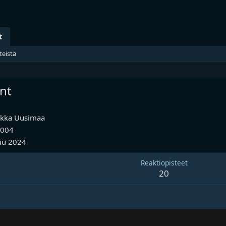
t
teistä
nt
ikka
Uusimaa
2004
uu 2024
Reaktiopisteet
20