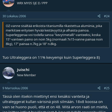
WRX MY05 SJE II / PPP
30 Lokakuu 2006
#24
OZ-vanne sisältää erikoista titaniumilla rikastettua alumiinia, joka
merkitsee erityisen hyvää kestävyyttä ja alhaista painoa.
Superleggeraa voi todella sanoa "kevytmetalli"-vanteeksi, koska
15"-vanteen paino on noin 5kg (normaali 7x15-vanne painaa noin
8kg), 17" painaa n.7kg ja 18" n.8kg.
Tuo Ultraleggera on 11% kevyempi kuin Superleggera 8)
Juischi
New Member
9 Marraskuu 2006
#25
Tässä olen itsekin miettinyt ensi kesäksi vanteita ja
ultraleggerat kullan värisinä pisti silmään. 18x8 koossa on
vain se huono puoli, että et on 48. Mitä arvon raati on mieltä,
jos laittaa jotkut hyvälaatuiset & kevyet (H&R) spacerit väliin