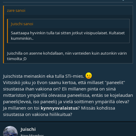
zare sanoi
Juischi sanoi
Saattaapa hyvinkin tulla tai sitten jotkut viisipuolaiset. Kultaiset
kumminkin..
Juischilla on asenne kohdallaan, niin vanteiden kuin autonkin värin
tiimoilta ;D
Juischista meinaskin eka tulla STi-mies.
Viitsiskö joku jo Evon saanu kertoa, että millaset "paneelit"
sisustassa ihan vakiona on? Eli millanen pinta on siinä
mittariston ympärillä olevassa paneelissa, entäs se kojelaudan
paneeli(leveä, iso paneeli) ja vielä soittimen ympärillä oleva?
Ja millanen on toi
kynnysvalaistus
? Missäs kohdissa
sisustassa on vakiona hiilikuitua?
Juischi
New Member