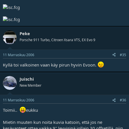
Peke
Porsche 911 Turbo, Citroen Xsara VTS, EX Evo 9
11 Marraskuu 2006
#35
Kyllä toi valkoinen vaan käy pirun hyvin Evoon.
Juischi
New Member
11 Marraskuu 2006
#36
Toimii..
eukku
Mietin muuten kun noita kuvia katsoin, että jos ne
kesävanteet ottaa vaikka 9" levyisinä jollain 30 offsetillä, niin