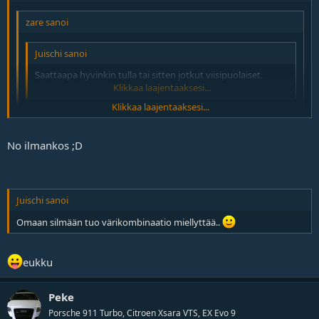
zare sanoi
Juischi sanoi
Saattaapa hyvinkin tulla tai sitten jotkut viisipuolaiset.
Kultaiset kumminkin..
Klikkaa laajentaaksesi...
Klikkaa laajentaaksesi...
Juischilla on asenne kohdallaan, niin vanteiden kuin autonkin
värin tiimoilta ;D
Klikkaa laajentaaksesi...
No ilmankos ;D
Juischista meinaskin eka tulla STi-mies.
Juischi sanoi
Omaan silmään tuo värikombinaatio miellyttää..
eukku
Peke
Porsche 911 Turbo, Citroen Xsara VTS, EX Evo 9