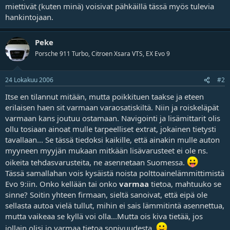
miettivät (kuten minä) voisivat pähkäillä tässä myös tulevia
j
a
hankintojaan.
Peke
Porsche 911 Turbo, Citroen Xsara VTS, EX Evo 9
24 Lokakuu 2006
#2
Itse en tilannut mitään, mutta poikkituen taakse ja eteen
erilaisen haen sit varmaan varaosatiskiltä. Niin ja roiskeläpät
varmaan kans joutuu ostamaan. Navigointi ja lisämittarit olis
ollu tosiaan ainoat mulle tarpeelliset extrat, jokainen tietysti
tavallaan... Se tässä tiedoksi kaikille, että ainakin mulle auton
myyneen myyjän mukaan mitkään lisävarusteet ei ole ns.
oikeita tehdasvarusteita, ne asennetaan Suomessa.
Tässä samallahan vois kysäistä noista polttoainelämmittimistä
Evo 9:iin. Onko kellään tai onko
varmaa
tietoa, mahtuuko se
sinne? Soitin yhteen firmaan, sieltä sanoivat, että eipä ole
sellasta autoa vielä tullut, mihin ei sais lämmitintä asennettua,
mutta vaikeaa se kyllä voi olla...Mutta ois kiva tietää, jos
jollain olisi jo varmaa tietoa sopivuudesta.