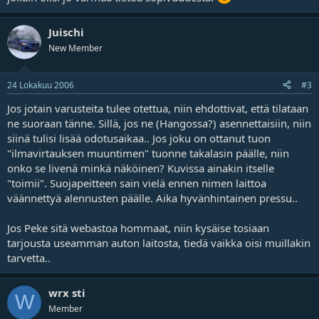
Juischi
New Member
24 Lokakuu 2006
#3
Jos jotain varusteita tulee otettua, niin ehdottivat, että tilataan
ne suoraan tänne. Sillä, jos ne (Hangossa?) asennettaisiin, niin
siinä tulisi lisää odotusaikaa.. Jos joku on ottanut tuon
"ilmavirtauksen muuntimen" tuonne takalasin päälle, niin
onko se livenä minkä näköinen? Kuvissa ainakin itselle
"toimii". Suojapeitteen sain vielä ennen nimen laittoa
väännettyä alennusten päälle. Aika hyvänhintainen pressu..
Jos Peke sitä webastoa hommaat, niin kysäise tosiaan
tarjousta useamman auton laitosta, tiedä vaikka oisi muillakin
tarvetta..
wrx sti
W
Member