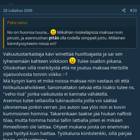
28 Lokakuu 2006
#20
Peke sanoi
No on huonoa tuuria...
Mikähän roiskeläpissä maksaa noin
pirusti, ja asennushan
pitäs
olla todella simppeli juttu. Millainen
kiinnityssyteemi niissä on?
Vakuutustarkastaja kävi winettää huoltoajasta ja sai sen
lyhenemään kahteen viikkoon
Tulee osatkin pikana.
Olisikohan sillä merkitystä että ne joutuu maksaa Hertzille
sijaisvolvosta tonnin viikko :-?
Mä kysyin kans et mikä noissa maksaa niin vastaus oli että
hiilikuituvahvikkeet. Sanomattakin selvää että lisäksi tulee ns.
"veho-lisä" jonka vaikutusta ei kannata vähätellä.
Asennus tulee sellaisilla tukiraudoilla joilla voi säätää
ulkonemaa jonkin verran. Jos auton saa ylös niin ei kovin
kummoinen homma. Takarenkaan taakse jää hiukan naftisti
tilaa, mutta homma hoitui tallin lattialla joten ei mikään
ihmeellinen ole laittaa. Ohjeet mukana joista on enemmän
jopa hyötyä kuin haittaa. Työkaluna kiintolenkki, sillä pärjää
hyvin, reiät valmiina.