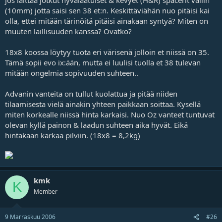
(10mm) jotta saisi sen 38 et:n. Keskittäviähän nuo pitäisi kai
olla, ettei mitään tärinöitä pitäisi ainakaan syntyä? Miten on
muuten laillisuuden kanssa? Ovatko?
18x8 koossa löytyy tuota eri värisenä jolloin et niissä on 35.
Tämä sopii evo ix:ään, mutta ei luulisi tuolla et 38 tulevan
mitään ongelmia sopivuuden suhteen..
Advanin vanteita on tullut kuolattua ja pitää niiden
tilaamisesta vielä ainakin yhteen paikkaan soittaa. Kysellä
miten korkealle niissä hinta karkaisi. Nuo Oz vanteet tuntuvat
olevan kyllä painon & laadun suhteen aika hyvät. Eikä
hintakaan karkaa pilviin. (18x8 = 8,2kg)
kmk
K
Member
9 Marraskuu 2006
#26