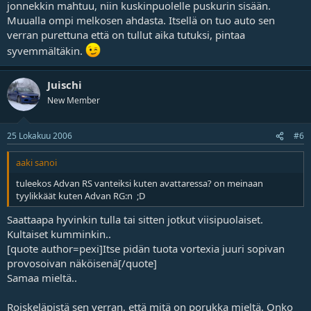
jonnekkin mahtuu, niin kuskinpuolelle puskurin sisään.
Muualla ompi melkosen ahdasta. Itsellä on tuo auto sen
verran purettuna että on tullut aika tutuksi, pintaa
syvemmältäkin.
Juischi
New Member
25 Lokakuu 2006
#6
aaki sanoi
tuleekos Advan RS vanteiksi kuten avattaressa? on meinaan
tyylikkäät kuten Advan RG:n ;D
Saattaapa hyvinkin tulla tai sitten jotkut viisipuolaiset.
Kultaiset kumminkin..
[quote author=pexi]Itse pidän tuota vortexia juuri sopivan
provosoivan näköisenä[/quote]
Samaa mieltä..
Roiskeläpistä sen verran, että mitä on porukka mieltä. Onko