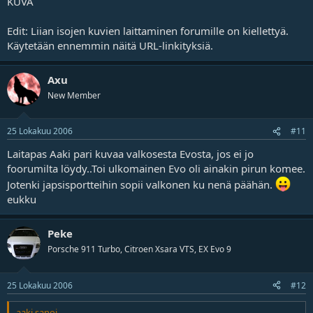
KUVA
Edit: Liian isojen kuvien laittaminen forumille on kiellettyä.
Käytetään ennemmin näitä URL-linkityksiä.
Axu
New Member
25 Lokakuu 2006
#11
Laitapas Aaki pari kuvaa valkosesta Evosta, jos ei jo
foorumilta löydy..Toi ulkomainen Evo oli ainakin pirun komee.
Jotenki japsisportteihin sopii valkonen ku nenä päähän.
eukku
Peke
Porsche 911 Turbo, Citroen Xsara VTS, EX Evo 9
25 Lokakuu 2006
#12
aaki sanoi