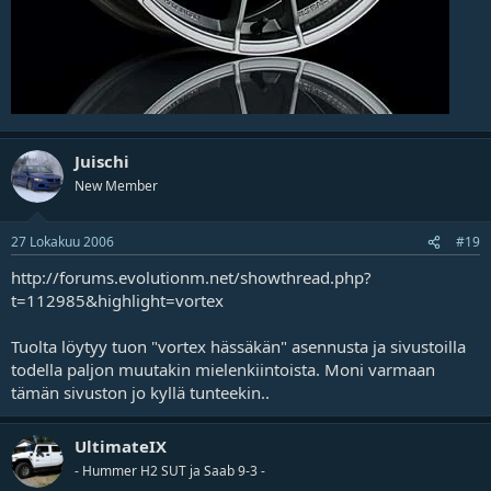
Juischi
New Member
27 Lokakuu 2006
#19
http://forums.evolutionm.net/showthread.php?
t=112985&highlight=vortex
Tuolta löytyy tuon "vortex hässäkän" asennusta ja sivustoilla
todella paljon muutakin mielenkiintoista. Moni varmaan
tämän sivuston jo kyllä tunteekin..
UltimateIX
- Hummer H2 SUT ja Saab 9-3 -