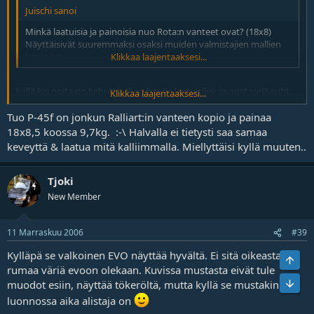
Juischi sanoi
Minkä laatuisia ja painoisia nuo Rota:n vanteet ovat? (18x8)
Näyttäisivät suuremmaksi osaksi muiden valmistajien mallien
kopioilta..
Klikkaa laajentaaksesi...
kyllä kai noita on kehuttu ihan hyvän laatuisiksi, ja ovat vielä suht
Klikkaa laajentaaksesi...
kevyitä!
eukku
Tuo P-45f on jonkun Ralliart:in vanteen kopio ja painaa
18x8,5 koossa 9,7kg. :-\ Halvalla ei tietysti saa samaa
keveyttä & laatua mitä kalliimmalla. Miellyttäisi kyllä muuten..
Tjoki
New Member
11 Marraskuu 2006
#39
Kylläpä se valkoinen EVO näyttää hyvältä. Ei sitä oikeastaan
Ylös
rumaa väriä evoon olekaan. Kuvissa mustasta eivät tule
Bot
muodot esiin, näyttää tökeröltä, mutta kyllä se mustakin
luonnossa aika alistaja on