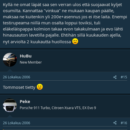
Kyllä ne omat läpät saa sen verran ulos että suojaavat kyljet
osumilta. Kannattaa "vinkua" ne mukaan kaupan päälle,
maksaa ne kuitenkin yli 200e+asennus jos ei itse laita. Enempi
testirupeama niillä mun osalta loppui toviksi, tuli
eläkeläispappa kolmion takaa evon takakulmaan ja evo lähti
hinausauton lavetilla pajalle. Ehtihän sillä kuukauden ajella,
nyt arviolta 2 kuukautta huollossa
HuBu
New Member
26 Lokakuu 2006
#15
Tommoset
tietty
Peke
Porsche 911 Turbo, Citroen Xsara VTS, EX Evo 9
26 Lokakuu 2006
#16