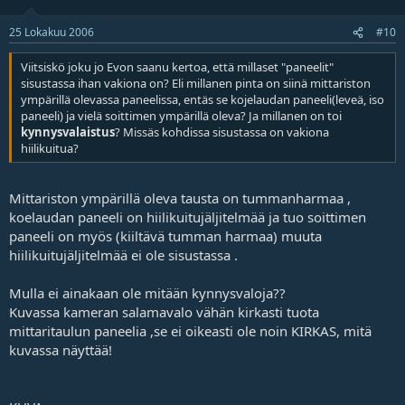
25 Lokakuu 2006
#10
Viitsiskö joku jo Evon saanu kertoa, että millaset "paneelit"
sisustassa ihan vakiona on? Eli millanen pinta on siinä mittariston
ympärillä olevassa paneelissa, entäs se kojelaudan paneeli(leveä, iso
paneeli) ja vielä soittimen ympärillä oleva? Ja millanen on toi
kynnysvalaistus
? Missäs kohdissa sisustassa on vakiona
hiilikuitua?
Mittariston ympärillä oleva tausta on tummanharmaa ,
koelaudan paneeli on hiilikuitujäljitelmää ja tuo soittimen
paneeli on myös (kiiltävä tumman harmaa) muuta
hiilikuitujäljitelmää ei ole sisustassa .
Mulla ei ainakaan ole mitään kynnysvaloja??
Kuvassa kameran salamavalo vähän kirkasti tuota
mittaritaulun paneelia ,se ei oikeasti ole noin KIRKAS, mitä
kuvassa näyttää!