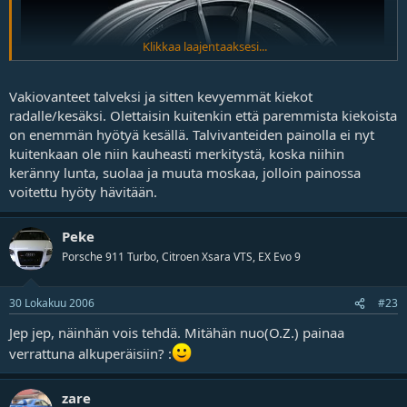
Klikkaa laajentaaksesi...
Vakiovanteet talveksi ja sitten kevyemmät kiekot
radalle/kesäksi. Olettaisin kuitenkin että paremmista kiekoista
on enemmän hyötyä kesällä. Talvivanteiden painolla ei nyt
kuitenkaan ole niin kauheasti merkitystä, koska niihin
keränny lunta, suolaa ja muuta moskaa, jolloin painossa
voitettu hyöty hävitään.
Peke
Porsche 911 Turbo, Citroen Xsara VTS, EX Evo 9
30 Lokakuu 2006
#23
Jep jep, näinhän vois tehdä. Mitähän nuo(O.Z.) painaa
verrattuna alkuperäisiin? :
zare