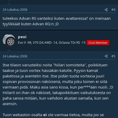
24 Lokakuu 2006
#4
tuleekos Advan RS vanteiksi kuten avattaressa? on meinaan
tyylikkäät kuten Advan RG:n ;D
pexi
Evo V -98, V70 D4 AWD -14, Octavia TDi RS -15
Club Member
24 Lokakuu 2006
#5
Itse tilasin varusteiksi noita "hiilari somisteita", poikkituen
taakse ja tuon vortex hässäkän katolle. Pyysin kamat
paketissa ja asentelin itse. Itse pidän tuota vortexia juuri
sopivan provosoivan näköisenä, mutta joku toinen ei siitä
varmaan pidä. Maku asia sano kissa, kun per***ään nuoli. ;D
Hiilarit on ihan ok näköset, takapoikkituen vaikutuksesta on
paha sanoa mitään, kun vaihdoin alustan samalla, kun sen
asensin.
Tuon webaston osalta
ei
ole varmaa tietoa, mutta jos se