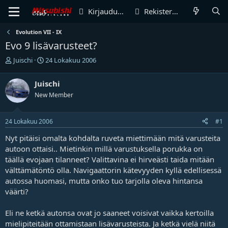
Kirjaudu sisään
Rekisteröidy
Evolution VII - IX
Evo 9 lisävarusteet?
V
A
Juischi
24 Lokakuu 2006
i
l
e
o
Juischi
s
i
New Member
t
t
i
u
k
s
24 Lokakuu 2006
#1
e
p
t
ä
Nyt pitäisi omalta kohdalta ruveta miettimään mitä varusteita
j
i
autoon ottaisi.. Mietinkin millä varustuksella porukka on
u
v
täällä evojaan tilanneet? Valittavina ei hirveästi taida mitään
n
ä
välttämätöntö olla. Navigaattorin kätevyyden kyllä edellisessä
a
m
l
ä
autossa huomasi, mutta onko tuo tarjolla oleva hintansa
o
ä
väärti?
i
r
t
ä
Eli ne ketkä autonsa ovat jo saaneet voisivat vaikka kertoilla
t
mielipiteitään ottamistaan lisävarusteista. Ja ketkä vielä niitä
a