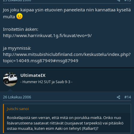
Jos joku kaipaa ysin etuovien paneeleita niin kannattaa kysellä
multa
Irroitettiin äsken:
http://www.harrinkuvat.1g.fi/kuvat/evo+9/
ja myynnissä:
http://www.mitsubishiclubfinland.com/keskustelu/index.php?
topic=14049.msg87949#msg87949
UltimateIX
- Hummer H2 SUT ja Saab 9-3 -
26 Lokakuu 2006
#14
Juischi sanoi
Roiskeläpistä sen verran, että mitä on porukka mieltä. Onko nuo
lisävarusteena saatavat riittävät (suojaavat tarpeeksi) vai pitäisikö
ostaa muualta, kuten esim Aaki on tehnyt (Ralliart)?