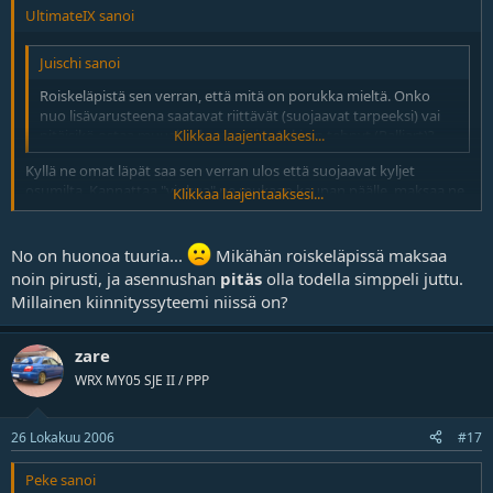
UltimateIX sanoi
Juischi sanoi
Roiskeläpistä sen verran, että mitä on porukka mieltä. Onko
nuo lisävarusteena saatavat riittävät (suojaavat tarpeeksi) vai
pitäisikö ostaa muualta, kuten esim Aaki on tehnyt (Ralliart)?
Klikkaa laajentaaksesi...
Kyllä ne omat läpät saa sen verran ulos että suojaavat kyljet
osumilta. Kannattaa "vinkua" ne mukaan kaupan päälle, maksaa ne
Klikkaa laajentaaksesi...
kuitenkin yli 200e+asennus jos ei itse laita. Enempi testirupeama
niillä mun osalta loppui toviksi, tuli eläkeläispappa kolmion takaa
evon takakulmaan ja evo lähti hinausauton lavetilla pajalle. Ehtihän
No on huonoa tuuria...
Mikähän roiskeläpissä maksaa
sillä kuukauden ajella, nyt arviolta 2 kuukautta huollossa
noin pirusti, ja asennushan
pitäs
olla todella simppeli juttu.
Millainen kiinnityssyteemi niissä on?
zare
WRX MY05 SJE II / PPP
26 Lokakuu 2006
#17
Peke sanoi