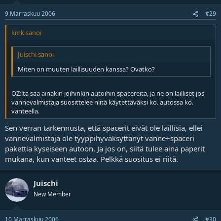
9 Marraskuu 2006
#29
kmk sanoi
Juischi sanoi
Miten on muuten laillisuuden kanssa? Ovatko?
OZ:lta saa ainakin joihinkin autoihin spacereita, ja ne on lailliset jos
vannevalmistaja suosittelee niitä käytettäväksi ko. autossa ko.
vanteella.
Sen verran tarkennusta, että spacerit eivät ole laillisia, ellei
vannevalmistaja ole tyyppihyväksyttänyt vanne+spaceri
pakettia kyseiseen autoon. Ja jos on, siitä tulee aina paperit
mukana, kun vanteet ostaa. Pelkkä suositus ei riitä.
Juischi
New Member
10 Marraskuu 2006
#30