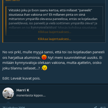
Viitsiskö joku jo Evon saanu kertoa, että millaset "paneelit"
sisustassa ihan vakiona on? Eli millanen pinta on siinä
mittariston ympärillä olevassa paneelissa, entäs se kojelaudan
paneeli(leveä, iso paneeli) ja vielä soittimen ympärillä oleva? Ja
millanen on toi
kynnysvalaistus
? Missäs kohdissa sisustassa
on vakiona hiilikuitua?
Klikkaa laajentaaksesi...
Klikkaa laajentaaksesi...
Mittariston ympärillä oleva tausta on tummanharmaa , koelaudan
paneeli on hiilikuitujäljitelmää ja tuo soittimen paneeli on myös
No voi prkl, mulle myyjä sanoi, että toi iso kojelaudan paneeli
(kiiltävä tumman harmaa) muuta hiilikuitujäljitelmää ei ole
sisustassa .
ois harjattua alumiinia.
Nyt meni suunnitelmat uusiks. Ei
mitään kynnysvaloja olekaan vakiona, mutta ajattelin, oisko
Mulla ei ainakaan ole mitään kynnysvaloja??
joku tilannu sellaset...? :
Kuvassa kameran salamavalo vähän kirkasti tuota mittaritaulun
paneelia ,se ei oikeasti ole noin KIRKAS, mitä kuvassa näyttää!
Edit: Leveät kuvat pois.
Harri K
monenlaista kippoo....
25 Lokakuu 2006
#13