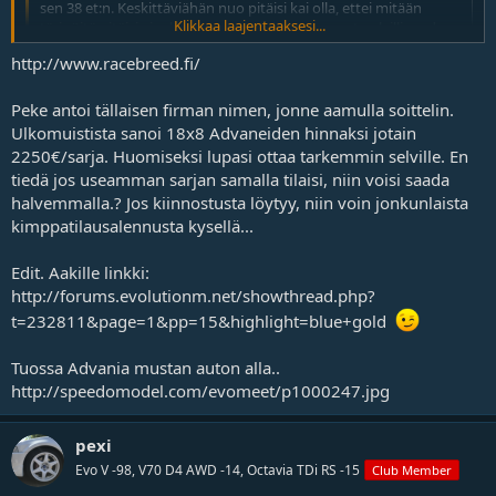
sen 38 et:n. Keskittäviähän nuo pitäisi kai olla, ettei mitään
Klikkaa laajentaaksesi...
tärinöitä pitäisi ainakaan syntyä? Miten on muuten laillisuuden
kanssa? Ovatko?
http://www.racebreed.fi/
Klikkaa laajentaaksesi...
18x8 koossa löytyy tuota eri värisenä jolloin et niissä on 35.
Tämä sopii evo ix:ään, mutta ei luulisi tuolla et 38 tulevan
Peke antoi tällaisen firman nimen, jonne aamulla soittelin.
mitään ongelmia sopivuuden suhteen..
Ulkomuistista sanoi 18x8 Advaneiden hinnaksi jotain
Kiehtois myös nuo advanin rg:t 18*9 mahtaakohan hinta
2250€/sarja. Huomiseksi lupasi ottaa tarkemmin selville. En
Advanin vanteita on tullut kuolattua ja pitää niiden tilaamisesta
pompsahtaa yli 2500 ekee sarja :nykii
tiedä jos useamman sarjan samalla tilaisi, niin voisi saada
vielä ainakin yhteen paikkaan soittaa. Kysellä miten korkealle
mihinkä puljuihin olet ollut yhteydessä ?
halvemmalla.? Jos kiinnostusta löytyy, niin voin jonkunlaista
niissä hinta karkaisi. Nuo Oz vanteet tuntuvat olevan kyllä
kimppatilausalennusta kysellä...
painon & laadun suhteen aika hyvät. Eikä hintakaan karkaa
pilviin. (18x8 = 8,2kg)
Edit. Aakille linkki:
http://forums.evolutionm.net/showthread.php?
t=232811&page=1&pp=15&highlight=blue+gold
Tuossa Advania mustan auton alla..
http://speedomodel.com/evomeet/p1000247.jpg
pexi
Evo V -98, V70 D4 AWD -14, Octavia TDi RS -15
Club Member