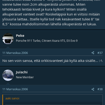
vanne tulee noin 2cm alkuperäistä ulommas. Miten
tehokkaasti lentää kivet ja kura kylkiin? Miten sisällä
alkuperäiset vanteet ovat? Roiskeläppiä kun ei viitsisi mitään
ylisuuria laittaa.. Itselle kyllä tod näk kesävanteet tulee 8" tai
8,5" koossa mahdollisimman lähellä olkuperäistä et lukua.
Peke
Porsche 911 Turbo, Citroen Xsara VTS, EX Evo 9
11 Marraskuu 2006
#37
No sen voin sanoa, että orkkisvanteet jää kyllä aika sisälle... :-\
Juischi
New Member
11 Marraskuu 2006
#38
aaki sanoi