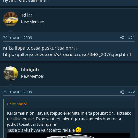
Tdi??
New Member
29 Lokakuu 2006
#21
Mikä lippa tuossa puskurissa on???
http://gallery.ozevo.com/v/rexnetcruise/IMG_2076.jpg.html
blobjob
New Member
29 Lokakuu 2006
#22
Peke sanoi
Kai tämäkin on lisävarustepuolelle; Mitä mieltä porukat on, laittaako
ne alkuperäiset Evon vanteet talveks ja ratavanteiks hommata
jotkut toiset vai toisinpäin?
Tässä ois yks hyvä vaihtoehto radalle