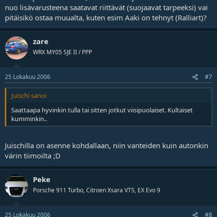
nuo lisävarusteena saatavat riittävät (suojaavat tarpeeksi) vai
pitäisikö ostaa muualta, kuten esim Aaki on tehnyt (Ralliart)?
zare
WRX MY05 SJE II / PPP
25 Lokakuu 2006
#7
Juischi sanoi
Saattaapa hyvinkin tulla tai sitten jotkut viisipuolaiset. Kultaiset
kumminkin..
Juischilla on asenne kohdallaan, niin vanteiden kuin autonkin
värin tiimoilta ;D
Peke
Porsche 911 Turbo, Citroen Xsara VTS, EX Evo 9
25 Lokakuu 2006
#8