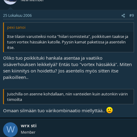
25 Lokakuu 2006
#9
pexi sanoi
Itse tilasin varusteiksi noita "hiilari somisteita", poikkituen taakse ja
tuon vortex hässäkän katolle. Pyysin kamat paketissa ja asentelin
itse.
Oliko tuo poikkituki hankala asentaa ja vaatiiko
sisäverhouksen leikkelyä? Entäs tuo "vortex hässäkkä". Miten
sen kiinnitys on hoidettu? Jos asentelis myös sitten itse
paikoilleen..
Juischilla on asenne kohdallaan, niin vanteiden kuin autonkin värin
tiimoilta
Omaan silmään tuo värikombinaatio miellyttää..
wrx sti
W
Member