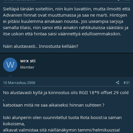
Sieltäpä tänään soiteltiin, niin kuin luvattiin, mutta ilmoitti että
Advanien hinnat ovat muuttumassa ja saa ne ma/ti. Hintojen
ei pitäisi kuulemma ainakaan nousta.. Jos useampia sarjoja
samalla tilaisi, niin sanoi että ainakin rahtikuluissa säästäisi ja
itse uskon että hintaa saisi väännettyä edullisemmaksikin.
Näin alustavasti.. Innostusta kellään?
wrx sti
W
Member
10 Marraskuu 2006
#31
No alustavasti kyllä ja kiinnostus olis RGII 18*9 offset 29 cold
,
katsotaan mitä ne saa aikaiseksi hinnan suhteen ?
toki alunperin olen suunnitellut tuota Rota boost:ia saman
kokoisena,
alkavat valmistaa sitä näillänäkymin tammi/helmikuussa!