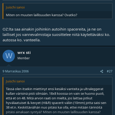
Juischi sanoi
Miten on muuten laillisuuden kanssa? Ovatko?
OZ:lta saa ainakin joihinkin autoihin spacereita, ja ne on
lailliset jos vannevalmistaja suosittelee niitä käytettäväksi ko.
autossa ko. vanteella.
wrx sti
W
Member
9 Marraskuu 2006
#27
Juischi sanoi
Tässä olen itsekin miettinyt ensi kesäksi vanteita ja ultraleggerat
kullan värisinä pisti silmään. 18x8 koossa on vain se huono puoli,
että et on 48. Mitä arvon raati on mieltä, jos laittaa jotkut
hyvälaatuiset & kevyet (H&R) spacerit väliin (10mm) jotta saisi sen
38 et:n. Keskittäviähän nuo pitäisi kai olla, ettei mitään tärinöitä
pitäisi ainakaan syntyä? Miten on muuten laillisuuden kanssa?