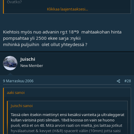
Ovatko?
Klikkaa laajentaaksesi...
18x8 koossa löytyy tuota eri värisenä jolloin et niissä on 35. Tämä
sopii evo ix:ään, mutta ei luulisi tuolla et 38 tulevan mitään
ongelmia sopivuuden suhteen..
Kiehtois myös nuo advanin rg:t 18*9 mahtaakohan hinta
Advanin vanteita on tullut kuolattua ja pitää niiden tilaamisesta
pompsahtaa yli 2500 ekee sarja :nykii
vielä ainakin yhteen paikkaan soittaa. Kysellä miten korkealle niissä
mihinkä puljuihin olet ollut yhteydessä ?
hinta karkaisi. Nuo Oz vanteet tuntuvat olevan kyllä painon &
laadun suhteen aika hyvät. Eikä hintakaan karkaa pilviin. (18x8 =
8,2kg)
Juischi
New Member
9 Marraskuu 2006
#28
aaki sanoi
Juischi sanoi
Tässä olen itsekin miettinyt ensi kesäksi vanteita ja ultraleggerat
kullan värisinä pisti silmään. 18x8 koossa on vain se huono
puoli, että et on 48. Mitä arvon raati on mieltä, jos laittaa jotkut
hyvälaatuiset & kevyet (H&R) spacerit väliin (10mm) jotta saisi