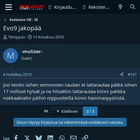
Kirjaudu sisään
Rekisteröidy
Evolution VII - IX
Evo9 jakopää
V
A
Temppas
13 Kesäkuu 2010
i
l
e
o
-mulizor-
M
s
i
Guest
t
t
i
u
k
s
4 Huhtikuu 2019
#101
e
p
t
ä
Joo teinkii siihen semmosen raudan et lattarautaa pätkä siihen
j
i
17 milliset hylsät ja ne hitsattiin lattarautaa kiinni palikka
u
v
nokkaakselin päihin nippusiteillä kiinni hammaspyöristä.
n
ä
a
m
l
ä
Ensimmäinen
Edellinen
3 / 3
o
ä
i
r
Sinun täytyy kirjautua tai rekisteröityä voidaksesi vastata.
t
ä
t
Facebook
X
Bluesky
LinkedIn
WhatsApp
Sähköposti
Linkki
Jaa
a