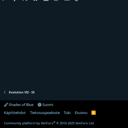
j
a
Evolution VII - IX
Shades of Blue
Suomi
Käyttöehdot
Tietosuojaseloste
Tuki
Etusivu
R
S
S
®
Community platform by XenForo
© 2010-2025 XenForo Ltd.