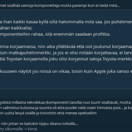
met sisältää samoja komponetteja mutta parempi kun ei tiedä mitä...
 ihan kaikki kasaa kyllä sillä halvimmalla mitä saa. Jos puhelime
ähän kaikkialla).
onentteihin rahaa, sitä enemmän saadaan profittia.
limia korjaamassa, niin aika yllättävää että oot joutunut korjaam
in matkapuhelinmerkki. Ja jos ei olisi mitään korjattavaa, ei tar
ä Toyotan korjaamolla joku olisi korjannut satoja Toyota-merkkis
akuuseen näytöt jos niissä on vikaa, toisin kuin Apple joka sanoo 
distä millaista tekniikkaa (komponenti tasolla) nuo luurit sisältävät, mutta s
valmistus kuluissa ja suunta oli että puolet vielä osien hinnasta pois... ja k
in uutta levyä sisälle ja toivottiin että menee spekseihin
in johan se laatukin tippu sikana nokialla....
y ulkomaille -> kiina)