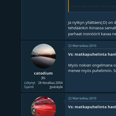
mä en ole missään (muutamiss
vähän kuin bill gatessi...
Ja nytkyn yllättäen(;D) on 
tehdäänkin Kiinassa samalla
parhaat insinöörit kasaa n
22 Marraskuu 2010
Vs: matkapuhelinta han
Myös nokian ongelmana on 
menee myös puhelimiin. Siih
catodium
JKL
Liittynyt
28 Kesäkuu 2004
Sijainti
Jyväskylä
22 Marraskuu 2010
Vs: matkapuhelinta han