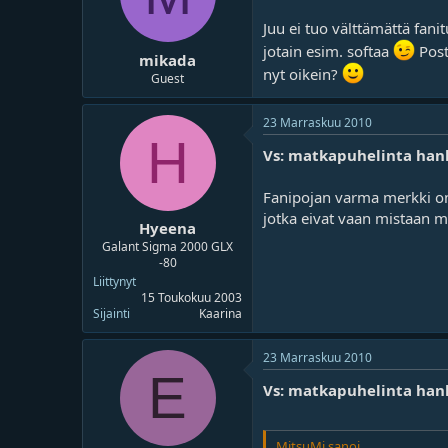
Juu ei tuo välttämättä fanit
jotain esim. softaa
Post
mikada
nyt oikein?
Guest
23 Marraskuu 2010
H
Vs: matkapuhelinta han
Fanipojan varma merkki on
jotka eivat vaan mistaan m
Hyeena
Galant Sigma 2000 GLX
-80
Liittynyt
15 Toukokuu 2003
Sijainti
Kaarina
23 Marraskuu 2010
E
Vs: matkapuhelinta han
MitsuMi sanoi