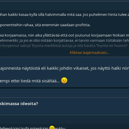
an kaikki kasaa kyllä sillä halvimmalla mitä saa. Jos puhelimen hinta tulee
entteihin rahaa, sitä enemmän saadaan profittia.
mia korjaamassa, niin aika yllättävää että oot joutunut korjaamaan Nokian m
nmerkki. Ja jos ei olisi mitään korjattavaa, ei tarvisi varmaan töitäkään t
si korjannut satoja Toyota-merkkisiä autoja ja sitä kautta Toyota on huono?
Klikkaa laajentaaksesi...
uuseen näytöt jos niissä on vikaa, toisin kuin Apple joka sanoo että "your 
ssattu Bill Gatesin kautta Nokiaa niin: Onneksi varsinkin Apple on niinkuin 
jonneista näytöistä eli kaikki johdin vikaiset, jos näyttö halki niin 
lijoiden puhelimet, niin ne tehdään Rolexin toimittamista osista, kasataan lei
lta).
eukku
mpi ettei tiedä mitä sisältää...
kkimassa ideoita?
delleenkään) kyllä mitenkään
eukku