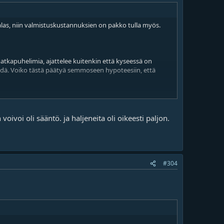
 alas, niin valmistuskustannuksien on pakko tulla myös.
atkapuhelimia, ajattelee kuitenkin että kyseessä on
ehdä. Voiko tästä päätyä semmoseen hypoteesiin, että
loss" ja kehoittaa kääntymään vakuutusyhtiön puoleen.
aidot Suomi-autot(tm), vaikka ne tehdäänkin Kiinassa
voivoi oli sääntö. ja haljeneita oli oikeesti paljon.
kkaus-salissa ja parhaat insinöörit kasaa ne (aina kun
#304