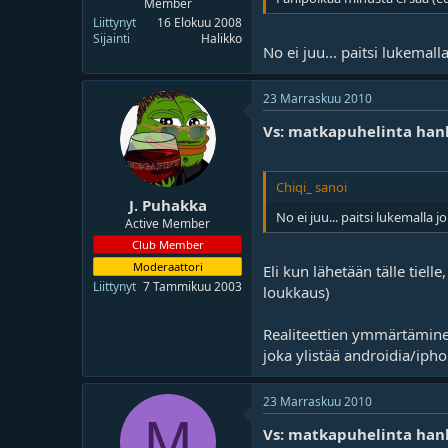
Member
Liittynyt
16 Elokuu 2008
Sijainti
Halikko
No ei juu... paitsi lukemal
23 Marraskuu 2010
Vs: matkapuhelinta han
Chiqi_ sanoi
J. Puhakka
No ei juu... paitsi lukemalla 
Active Member
Club Member
Moderaattori
Eli kun lähetään tälle tiell
Liittynyt
7 Tammikuu 2003
loukkaus)
Realiteettien ymmärtäminen 
joka ylistää androidia/iph
23 Marraskuu 2010
M
Vs: matkapuhelinta han