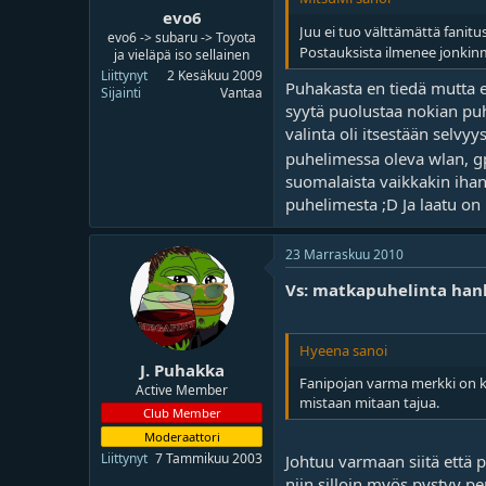
evo6
Juu ei tuo välttämättä fanitus
evo6 -> subaru -> Toyota
Postauksista ilmenee jonkinm
ja vieläpä iso sellainen
Liittynyt
2 Kesäkuu 2009
Puhakasta en tiedä mutta es
Sijainti
Vantaa
syytä puolustaa nokian puh
valinta oli itsestään selvyy
puhelimessa oleva wlan, gp
suomalaista vaikkakin ihan
puhelimesta ;D Ja laatu o
23 Marraskuu 2010
Vs: matkapuhelinta han
Hyeena sanoi
J. Puhakka
Fanipojan varma merkki on ku
Active Member
mistaan mitaan tajua.
Club Member
Moderaattori
Liittynyt
7 Tammikuu 2003
Johtuu varmaan siitä että p
niin silloin myös pystyy p