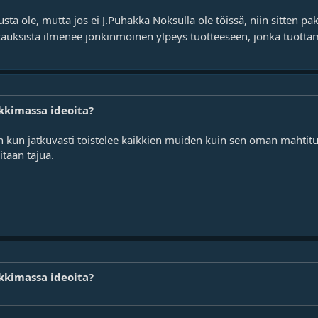
usta ole, mutta jos ei J.Puhakka Noksulla ole töissä, niin sitten pak
auksista ilmenee jonkinmoinen ylpeys tuotteeseen, jonka tuottamis
kkimassa ideoita?
 kun jatkuvasti toistelee kaikkien muiden kuin sen oman mahtitu
itaan tajua.
kkimassa ideoita?