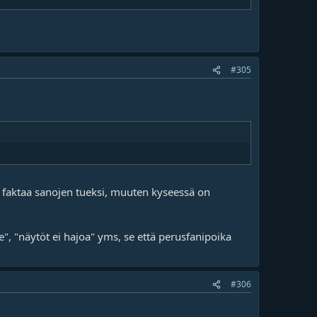
#305
ytyy faktaa sanojen tueksi, muuten kyseessä on
e", "näytöt ei hajoa" yms, se että perusfanipoika
#306