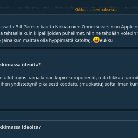
a tv ja kodinkone valmistus firmassa käynyt) nähny että sellasta kuraa lait
Klikkaa laajentaaksesi...
dissattu Bill Gatesin kautta Nokiaa niin: Onneksi varsinkin Apple 
 tehtaalla kuin kilpailijoiden puhelimet, niin ne tehdään Rolexin t
e (aina kun malttaa olla hyppimättä katolta).
eukku
kkimassa ideoita?
ollut myös nämä kiinan kopio-komponentit, mitä liikkuu harmitta
en yhdistettynä pikaisesti koodattu (muokattu) softa ilman kunnol
kkimassa ideoita?