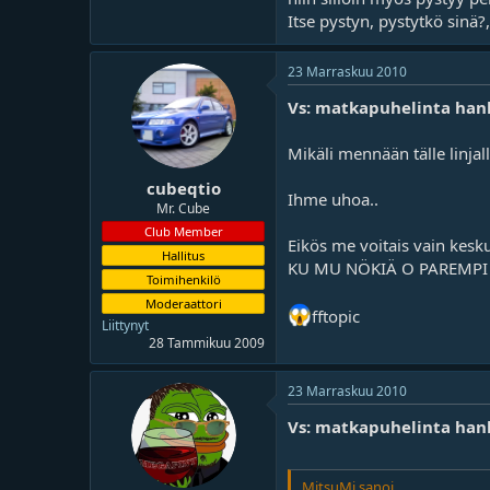
Itse pystyn, pystytkö sinä
23 Marraskuu 2010
Vs: matkapuhelinta han
Mikäli mennään tälle linjal
cubeqtio
Ihme uhoa..
Mr. Cube
Club Member
Eikös me voitais vain kesk
Hallitus
KU MU NÖKIÄ O PAREMPI KU
Toimihenkilö
Moderaattori
fftopic
Liittynyt
28 Tammikuu 2009
23 Marraskuu 2010
Vs: matkapuhelinta han
MitsuMi sanoi