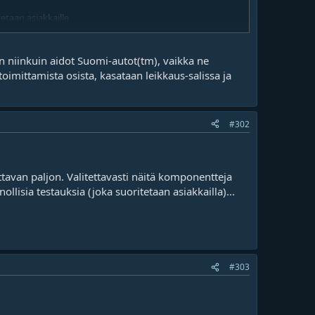
etaan asiakkaille
on niinkuin aidot Suomi-autot(tm), vaikka ne
oimittamista osista, kasataan leikkaus-salissa ja
#302
van paljon. Valitettavasti näitä komponentteja
lisia testauksia (joka suoritetaan asiakkailla)...
#303