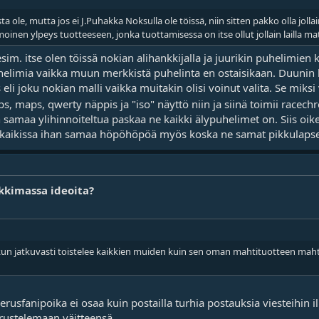
ta ole, mutta jos ei J.Puhakka Noksulla ole töissä, niin sitten pakko olla jolla
oinen ylpeys tuotteeseen, jonka tuottamisessa on itse ollut jollain lailla m
im. itse olen töissä nokian alihankkijalla ja juurikin puhelimien 
elimia vaikka muun merkkistä puhelinta en ostaisikaan. Duunin k
s eli joku nokian malli vaikka muitakin olisi voinut valita. Se mik
s, maps, qwerty näppis ja "iso" näyttö niin ja siinä toimii racec
 samaa ylihinnoiteltua paskaa ne kaikki älypuhelimet on. Siis oik
n kaikissa ihan samaa höpöhöpöä myös koska ne samat pikkulapse
kkimassa ideoita?
n jatkuvasti toistelee kaikkien muiden kuin sen oman mahtituotteen mahtav
erusfanipoika ei osaa kuin postailla turhia postauksia viesteihin i
erustelemaan väitteensä.