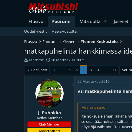
Etusivu
Foorumi
Mitä uutta
Jäsenet
Uudet viestit
Hae sivustolta
Etusivu
Foorumi
Yleinen
Yleinen Keskustelu
matkapuhelinta hankkimassa ide
V
A
Mr mmc
16 Marraskuu 2005
i
l
Edellinen
1
...
5
6
7
8
9
...
30
Seur
e
o
s
i
t
t
22 Marraskuu 2010
i
u
Vs: matkapuhelinta han
k
s
e
p
t
ä
j
i
Mr mmc sanoi
J. Puhakka
u
v
ite noksua elämäni aikana m
n
ä
Active Member
se sisältää... nokiat sisältää
a
m
Club Member
näyttöjä vaihtanu "takuusee
l
ä
Moderaattori