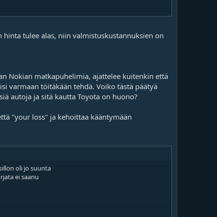
n hinta tulee alas, niin valmistuskustannuksien on
aan Nokian matkapuhelimia, ajattelee kuitenkin että
visi varmaan töitäkään tehdä. Voiko tästä päätyä
iä autoja ja sitä kautta Toyota on huono?
että "your loss" ja kehoittaa kääntymään
illon oli jo suunta
orjata ei saanu