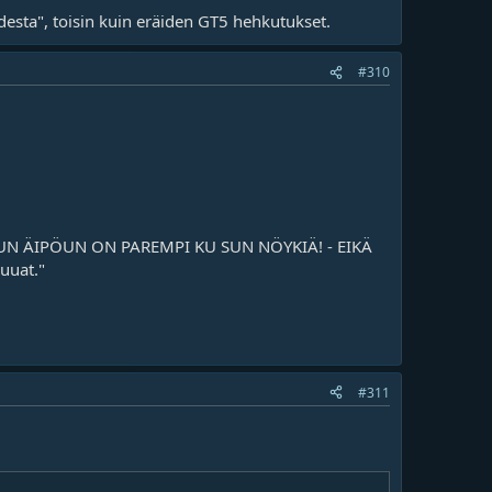
desta", toisin kuin eräiden GT5 hehkutukset.
#310
ttä "MUN ÄIPÖUN ON PAREMPI KU SUN NÖYKIÄ! - EIKÄ
uuat."
#311