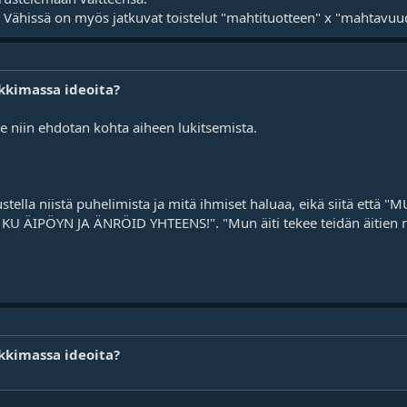
?, Vähissä on myös jatkuvat toistelut "mahtituotteen" x "mahtavuu
kkimassa ideoita?
le niin ehdotan kohta aiheen lukitsemista.
ustella niistä puhelimista ja mitä ihmiset haluaa, eikä siitä e
 ÄIPÖYN JA ÄNRÖID YHTEENS!". "Mun äiti tekee teidän äitien r
kkimassa ideoita?