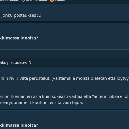
la jonku postaukses ;D
kkimassa ideoita?
jonku postaukses ;D
e, niin rivi riviltä perustelut. (väittämällä moista oletetan että lö
on hieman eri asia kuin sokeasti väittää että "antennivikaa ei ol
onea/youname it kuuhun, ei sitä vain tajua.
kkimassa ideoita?