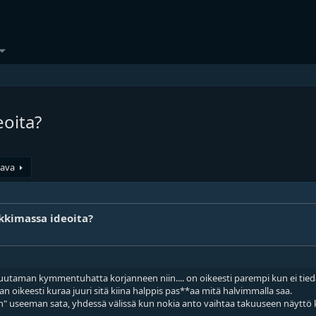
oita?
aava
kkimassa ideoita?
uutaman kymmentuhatta korjanneen niin.... on oikeesti parempi kun ei tie
 ihan oikeesti kuraa juuri sitä kiina halppis pas**aa mitä halvimmalla saa.
n" useeman sata, yhdessä välissä kun nokia anto vaihtaa takuuseen näyttö 