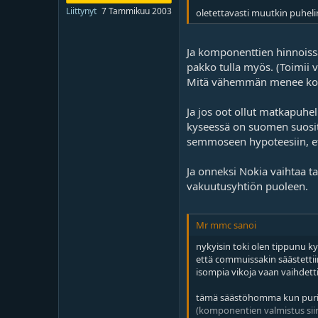
o
ä
Liittynyt
7 Tammikuu 2003
oletettavasti muutkin puheli
i
r
t
ä
t
Ja komponenttien hinnoissa
a
pakko tulla myös. (Toimii v
j
a
Mitä vähemmän menee komp
Ja jos oot ollut matkapuhe
kyseessä on suomen suositu
semmoseen hypoteesiin, ett
Ja onneksi Nokia vaihtaa t
vakuutusyhtiön puoleen.
Mr mmc sanoi
nykyisin toki olen tippunu kyy
että commuissakin säästettiin 
isompia vikoja vaan vaihdetti
tämä säästöhomma kun puri ni
(komponentien valmistus siirt