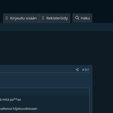
Kirjaudu sisään
Rekisteröidy
Haku
#301
dä mitä pa**aa
kaikessa hiljaisuudessaan