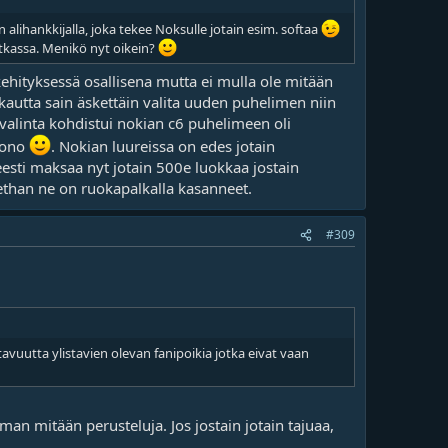
in alihankkijalla, joka tekee Noksulle jotain esim. softaa
atkassa. Menikö nyt oikein?
kehityksessä osallisena mutta ei mulla ole mitään
autta sain äskettäin valita uuden puhelimen niin
si valinta kohdistui nokian c6 puhelimeen oli
hrono
. Nokian luureissa on edes jotain
eesti maksaa nyt jotain 500e luokkaa jostain
than ne on ruokapalkalla kasanneet.
#309
uutta ylistavien olevan fanipoikia jotka eivat vaan
lman mitään perusteluja. Jos jostain jotain tajuaa,