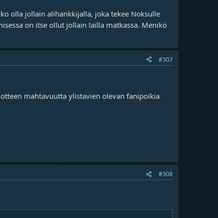
ko olla jollain alihankkijalla, joka tekee Noksulle
essa on itse ollut jollain lailla matkassa. Menikö
#307
otteen mahtavuutta ylistavien olevan fanipoikia
#308