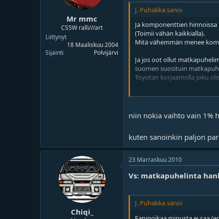
J. Puhakka sanoi
Mr mmc
Ja komponenttien hinnoissa ih
CS5W ralli///art
(Toimii vähän kaikkialla).
Liittynyt
Mitä vähemmän menee kompon
18 Maaliskuu 2004
Sijainti
Polvijärvi
Ja jos oot ollut matkapuheli
suomen suosituin matkapuheli
Toyotan korjaamolla joku oli
Ja onneksi Nokia vaihtaa tak
Ja nytkyn yllättäen(;D) on di
niin nokia vaihto vain 1% ha
samalla tehtaalla kuin kilpai
malttaa olla hyppimättä kato
kuten sanoinkin paljon pare
23 Marraskuu 2010
Vs: matkapuhelinta han
J. Puhakka sanoi
Chiqi_
Fanipoikaa minusta ei saa (e