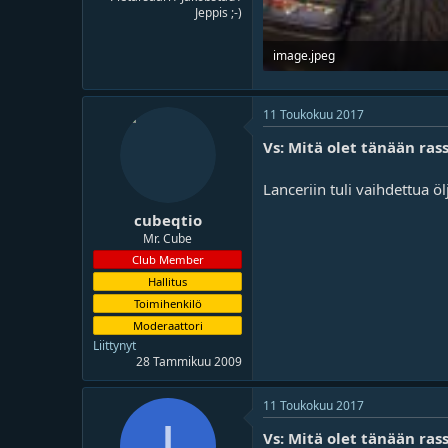
Jeppis ;-)
image.jpeg
33.2 KB · Lukukerrat 782
11 Toukokuu 2017
Vs: Mitä olet tänään rass
Lanceriin tuli vaihdettua öl
cubeqtio
Mr. Cube
Club Member
Hallitus
Toimihenkilö
Moderaattori
Liittynyt
28 Tammikuu 2009
11 Toukokuu 2017
I
Vs: Mitä olet tänään rass