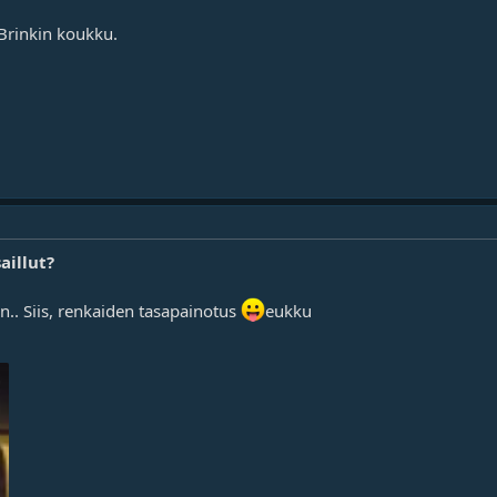
 Brinkin koukku.
aillut?
in.. Siis, renkaiden tasapainotus
eukku