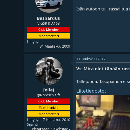
Isän autoon tuli rassailtua
Basbarduu
V GSR & A163
Club Member
Moderaattori
Liittynyt
31 Maaliskuu 2009
11 Toukokuu 2017
Vs: Mitä olet tänään rass
Talli-jooga. Tasopainoa ets
[elle]
Liitetiedostot
@Nordschleife
Club Member
Toimihenkilö
Moderaattori
Liittynyt
7 Heinäkuu 2010
Sijainti
Pietarsaari / Jakobstad /