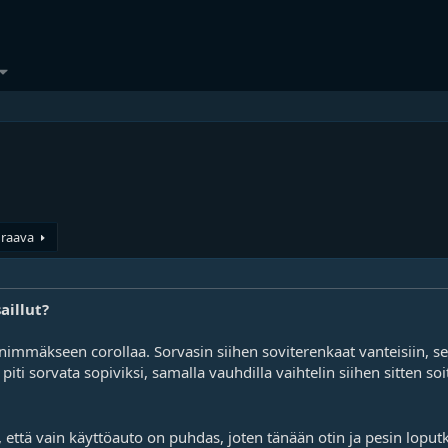
raava
aillut?
 enimmäkseen corollaa. Sorvasin siihen soviterenkaat vanteisiin, sen
 piti sorvata sopiviksi, samalla vauhdilla vaihtelin siihen sitten so
, että vain käyttöauto on puhdas, joten tänään otin ja pesin loputk