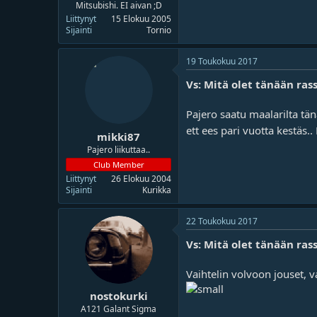
Mitsubishi. EI aivan ;D
Liittynyt
15 Elokuu 2005
Sijainti
Tornio
19 Toukokuu 2017
Vs: Mitä olet tänään rass
Pajero saatu maalarilta tän
ett ees pari vuotta kestäs.. 
mikki87
Pajero liikuttaa..
Club Member
Liittynyt
26 Elokuu 2004
Sijainti
Kurikka
22 Toukokuu 2017
Vs: Mitä olet tänään rass
Vaihtelin volvoon jouset, v
nostokurki
A121 Galant Sigma