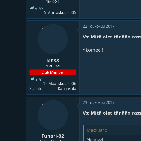
1600GL
Liittynyt
5 Marraskuu 2005
22 Toukokuu 2017
Vs: Mitä olet tänään rass
^komee!!
Maxx
Member
Club Member
Liittynyt
12 Maaliskuu 2006
Sijainti
Kangasala
23 Toukokuu 2017
Vs: Mitä olet tänään rass
Maxx sanoi
Tunari-82
^komee!!