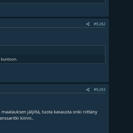
#9,262
än kuntoon.
#9,263
maalauksen jäljiltä, tuota kasausta onki riittäny
nssaritki kiinni..