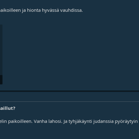
aikoilleen ja hionta hyvässä vauhdissa.
aillut?
n paikoilleen. Vanha lahosi. Ja tyhjäkäynti judanssia pyöräytyin v