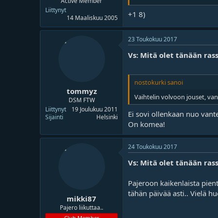
Active Member
Liittynyt
+1 8)
14 Maaliskuu 2005
23 Toukokuu 2017
Vs: Mitä olet tänään rass
nostokurki sanoi
tommyz
Vaihtelin volvoon jouset, van
DSM FTW
Liittynyt
19 Joulukuu 2011
Ei sovi ollenkaan nuo van
Sijainti
Helsinki
On komea!
24 Toukokuu 2017
Vs: Mitä olet tänään rass
Pajeroon kaikenlaista pient
tähän päivää asti.. Vielä h
mikki87
Pajero liikuttaa..
Club Member