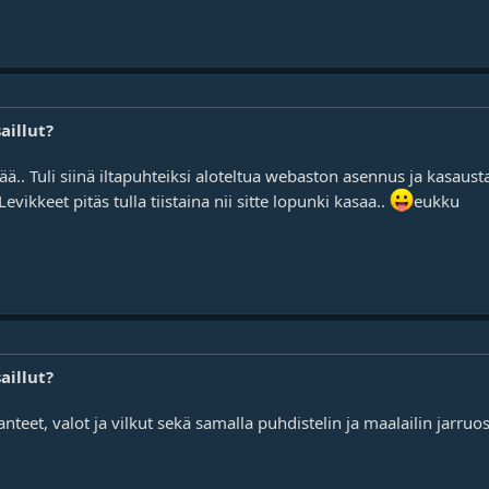
aillut?
ää.. Tuli siinä iltapuhteiksi aloteltua webaston asennus ja kasau
Levikkeet pitäs tulla tiistaina nii sitte lopunki kasaa..
eukku
aillut?
anteet, valot ja vilkut sekä samalla puhdistelin ja maalailin jarru