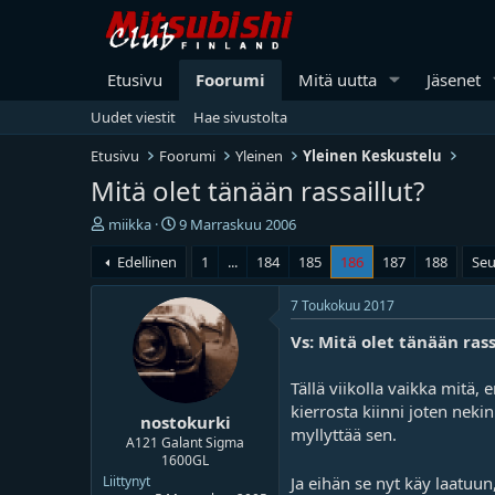
Etusivu
Foorumi
Mitä uutta
Jäsenet
Uudet viestit
Hae sivustolta
Etusivu
Foorumi
Yleinen
Yleinen Keskustelu
Mitä olet tänään rassaillut?
V
A
miikka
9 Marraskuu 2006
i
l
Edellinen
1
...
184
185
186
187
188
Seu
e
o
s
i
t
t
7 Toukokuu 2017
i
u
Vs: Mitä olet tänään rass
k
s
e
p
t
ä
Tällä viikolla vaikka mitä,
j
i
kierrosta kiinni joten nekin
nostokurki
u
v
myllyttää sen.
n
ä
A121 Galant Sigma
1600GL
a
m
l
ä
Ja eihän se nyt käy laatuun
Liittynyt