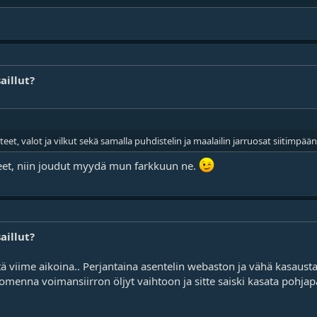
aillut?
teet, valot ja vilkut sekä samalla puhdistelin ja maalailin jarruosat siitimpä
teet, niin joudut myydä mun farkkuun ne.
aillut?
ä viime aikoina.. Perjantaina asentelin webaston ja vähä kasausta 
uomenna voimansiirron öljyt vaihtoon ja sitte saiski kasata pohjapa