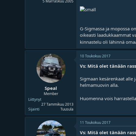
5 Marraskuu 2005
o
ä
i
r
t
ä
t
a
G-Sigmassa ja mopossa on B
j
a
oikeasti laadukkaammat vah
kinnastelu oli lähinnä om
10 Toukokuu 2017
Vs: Mitä olet tänään rass
Sigmaan kesärenkaat alle j
helmamuovin alla.
Speal
Member
Huomenna vois harrastella 
Liittynyt
27 Tammikuu 2013
Sijainti
Tuusula
11 Toukokuu 2017
Vs: Mitä olet tänään rass