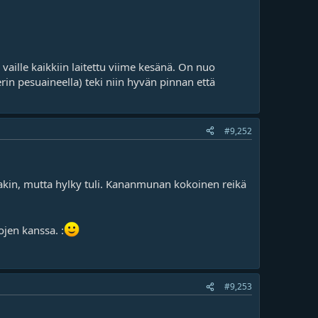
aille kaikkiin laitettu viime kesänä. On nuo
in pesuaineella) teki niin hyvän pinnan että
#9,252
takin, mutta hylky tuli. Kananmunan kokoinen reikä
jen kanssa. :
#9,253