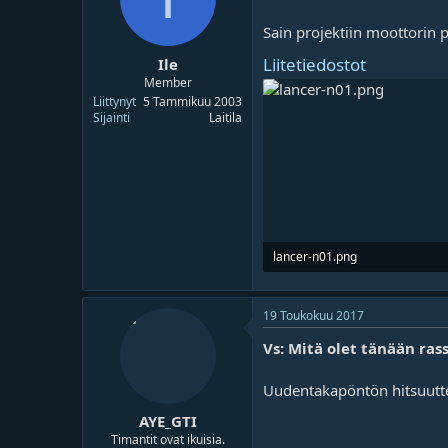
Sain projektiin moottorin p
Liitetiedostot
Ile
Member
Liittynyt
5 Tammikuu 2003
Sijainti
Laitila
lancer-n01.png
285.9 KB · Lukukerrat 794
19 Toukokuu 2017
Vs: Mitä olet tänään rass
Uudentakapöntön hitsuutteli
AYE_GTI
Timantit ovat ikuisia.