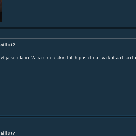
aillut?
jyt ja suodatin. Vähän muutakin tuli hiposteltua.. vaikuttaa liian lu
aillut?