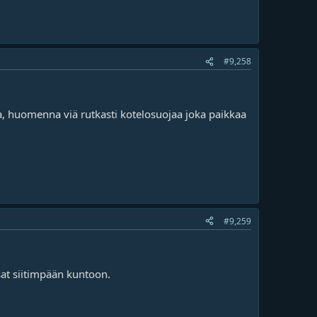
#9,258
sta, huomenna viä rutkasti kotelosuojaa joka paikkaa
#9,259
osat siitimpään kuntoon.