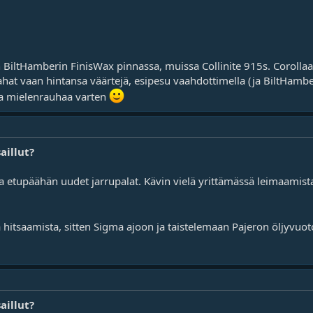
iltHamberin FinisWax pinnassa, muissa Collinite 915s. Corollaa v
at vaan hintansa väärtejä, esipesu vaahdottimella (ja BiltHamber
aa mielenrauhaa varten
aillut?
a etupäähän uudet jarrupalat. Kävin vielä yrittämässä leimaamis
hitsaamista, sitten Sigma ajoon ja taistelemaan Pajeron öljyvuoto
aillut?